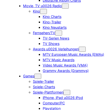
Deutsche Album Charts
Movie, TV u0026 Radio
Kino
Kino Charts
Kino-Trailer
Kino Neustarts
Fernsehen/TV
TV-Serien News
TV Shows
Awards u0026 Verleihungen
MTV European Music Awards (EMAs)
MTV Music Awards
Video Music Awards (VMA)
Grammy Awards (Grammys)
Games
Spiele-Trailer
Spiele-Charts
Spiele-Plattformen
iPhone, iPad u0026 iPod
Computer/PC
Playstation