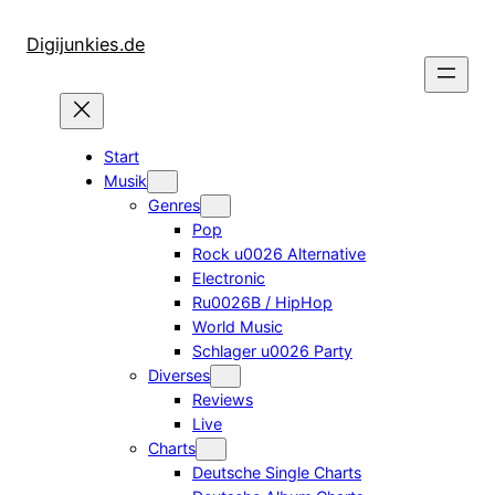
Zum
Inhalt
Digijunkies.de
springen
Start
Musik
Genres
Pop
Rock u0026 Alternative
Electronic
Ru0026B / HipHop
World Music
Schlager u0026 Party
Diverses
Reviews
Live
Charts
Deutsche Single Charts