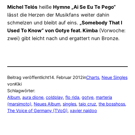
Michel Telós
heiße
Hymne „Ai Se Eu Te Pego“
lässt die Herzen der Musikfans weiter dahin
schmelzen und bleibt auf eins.
„Somebody That I
Used To Know“ von Gotye feat. Kimba
(Vorwoche:
zwei) gibt leicht nach und ergattert nun Bronze.
Beitrag veröffentlicht
14. Februar 2012
in
Charts
, 
Neue Singles
von
Kiki
Schlagwörter:
Album
, 
aura dione
, 
coldplay
, 
flo rida
, 
gotye
, 
marteria
(marsimoto)
, 
Neues Album
, 
singles
, 
taio cruz
, 
the bosshoss
, 
The Voice of Germany (TVoG)
, 
xavier naidoo