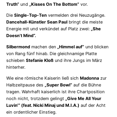
Truth“
und
„Kisses On The Bottom”
vor.
Die
Single-Top-Ten
vermelden drei Neuzugänge.
Dancehall-Künstler Sean Paul
bringt die meiste
Energie mit und verkündet auf Platz zwei:
„She
Doesn’t Mind“.
Silbermond
machen den
„Himmel auf“
und blicken
von Rang fünf hinab. Die gleichnamige Platte
schieben
Stefanie Kloß
und ihre Jungs im März
hinterher.
Wie eine römische Kaiserin ließ sich
Madonna
zur
Halbzeitpause des
„Super Bowl“
auf die Bühne
tragen. Wahrhaft kaiserlich ist ihre Chartposition
noch nicht, trotzdem gelingt
„Give Me All Your
Luvin‘“ (feat. Nicki Minaj und M.I.A.)
auf der Acht
ein ordentlicher Einstieg.