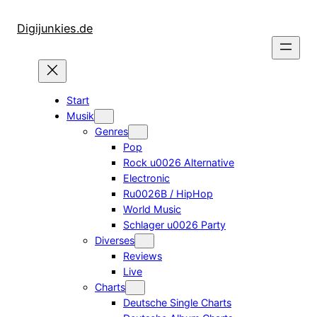
Zum
Inhalt
Digijunkies.de
springen
Start
Musik
Genres
Pop
Rock u0026 Alternative
Electronic
Ru0026B / HipHop
World Music
Schlager u0026 Party
Diverses
Reviews
Live
Charts
Deutsche Single Charts