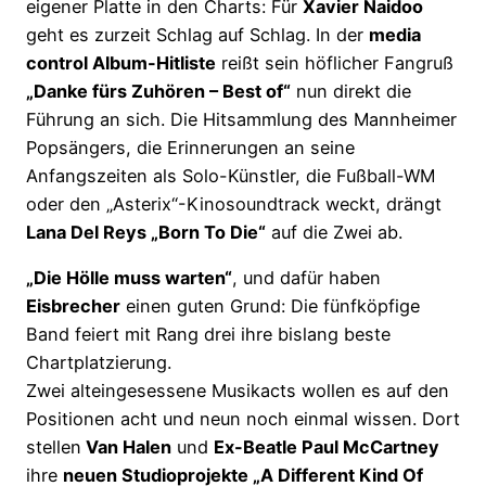
eigener Platte in den Charts: Für
Xavier Naidoo
geht es zurzeit Schlag auf Schlag. In der
media
control Album-Hitliste
reißt sein höflicher Fangruß
„Danke fürs Zuhören – Best of“
nun direkt die
Führung an sich. Die Hitsammlung des Mannheimer
Popsängers, die Erinnerungen an seine
Anfangszeiten als Solo-Künstler, die Fußball-WM
oder den „Asterix“-Kinosoundtrack weckt, drängt
Lana Del Reys „Born To Die“
auf die Zwei ab.
„Die Hölle muss warten“
, und dafür haben
Eisbrecher
einen guten Grund: Die fünfköpfige
Band feiert mit Rang drei ihre bislang beste
Chartplatzierung.
Zwei alteingesessene Musikacts wollen es auf den
Positionen acht und neun noch einmal wissen. Dort
stellen
Van Halen
und
Ex-Beatle Paul McCartney
ihre
neuen Studioprojekte „A Different Kind Of