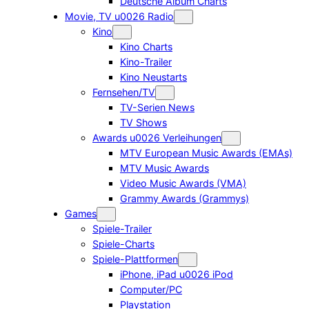
Deutsche Album Charts
Movie, TV u0026 Radio
Kino
Kino Charts
Kino-Trailer
Kino Neustarts
Fernsehen/TV
TV-Serien News
TV Shows
Awards u0026 Verleihungen
MTV European Music Awards (EMAs)
MTV Music Awards
Video Music Awards (VMA)
Grammy Awards (Grammys)
Games
Spiele-Trailer
Spiele-Charts
Spiele-Plattformen
iPhone, iPad u0026 iPod
Computer/PC
Playstation