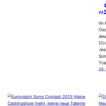
„
Im 
Osc
deu
(Cr
Jes
Son
Trai
29.