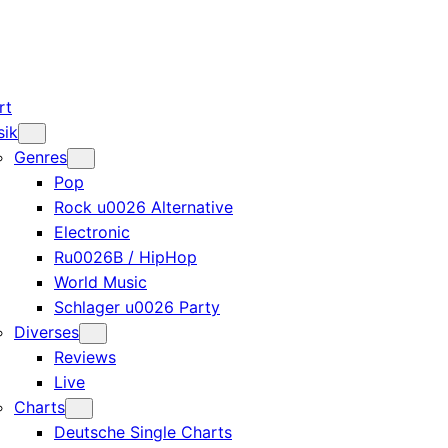
rt
sik
Genres
Pop
Rock u0026 Alternative
Electronic
Ru0026B / HipHop
World Music
Schlager u0026 Party
Diverses
Reviews
Live
Charts
Deutsche Single Charts