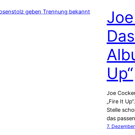
Joe
Das
Albu
Up“
Joe Cocker
„Fire It Up“
Stelle scho
das passen
7. Dezember