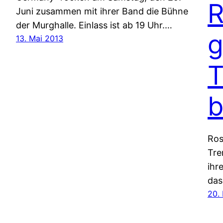
R
Juni zusammen mit ihrer Band die Bühne
der Murghalle. Einlass ist ab 19 Uhr.…
g
13. Mai 2013
T
b
Ros
Tre
ihr
das
20.