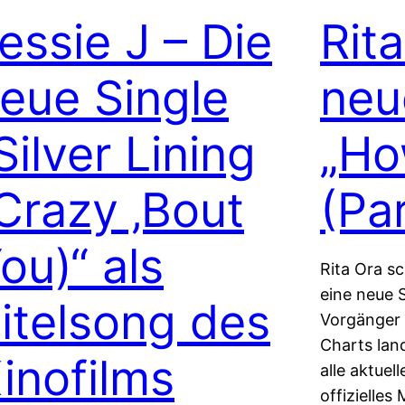
essie J – Die
Rit
eue Single
neu
Silver Lining
„Ho
Crazy ‚Bout
(Par
ou)“ als
Rita Ora s
eine neue S
itelsong des
Vorgänger
Charts lan
inofilms
alle aktuel
offizielles