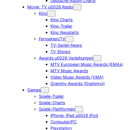
Deutsche Album Charts
Movie, TV u0026 Radio
Kino
Kino Charts
Kino-Trailer
Kino Neustarts
Fernsehen/TV
TV-Serien News
TV Shows
Awards u0026 Verleihungen
MTV European Music Awards (EMAs)
MTV Music Awards
Video Music Awards (VMA)
Grammy Awards (Grammys)
Games
Spiele-Trailer
Spiele-Charts
Spiele-Plattformen
iPhone, iPad u0026 iPod
Computer/PC
Playstation