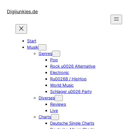
Zum
Inhalt
Digijunkies.de
springen
Start
Musik
Genres
Pop
Rock u0026 Alternative
Electronic
Ru0026B / HipHop
World Music
Schlager u0026 Party
Diverses
Reviews
Live
Charts
Deutsche Single Charts