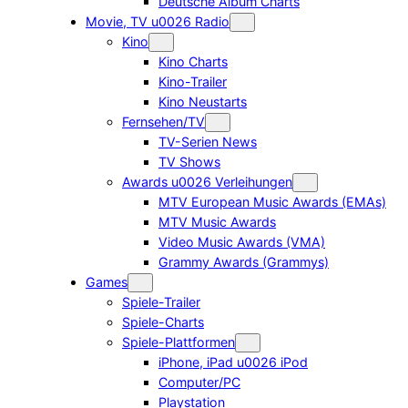
Deutsche Album Charts
Movie, TV u0026 Radio
Kino
Kino Charts
Kino-Trailer
Kino Neustarts
Fernsehen/TV
TV-Serien News
TV Shows
Awards u0026 Verleihungen
MTV European Music Awards (EMAs)
MTV Music Awards
Video Music Awards (VMA)
Grammy Awards (Grammys)
Games
Spiele-Trailer
Spiele-Charts
Spiele-Plattformen
iPhone, iPad u0026 iPod
Computer/PC
Playstation