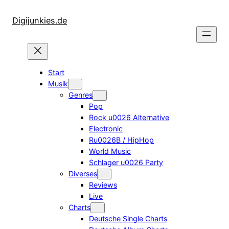
Zum
Inhalt
Digijunkies.de
springen
Start
Musik
Genres
Pop
Rock u0026 Alternative
Electronic
Ru0026B / HipHop
World Music
Schlager u0026 Party
Diverses
Reviews
Live
Charts
Deutsche Single Charts