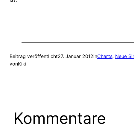
Beitrag veröffentlicht
27. Januar 2012
in
Charts
, 
Neue Si
von
Kiki
Kommentare