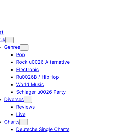
rt
sik
Genres
Pop
Rock u0026 Alternative
Electronic
Ru0026B / HipHop
World Music
Schlager u0026 Party
Diverses
Reviews
Live
Charts
Deutsche Single Charts