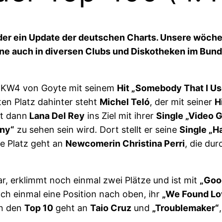
r ein Update der deutschen Charts. Unsere wöchent
Gerne auch in diversen Clubs und Diskotheken im Bun
r KW4 von Goyte mit seinem
Hit „Somebody That I U
ten Platz dahinter steht
Michel Teló
, der mit seiner
H
mt dann
Lana Del Rey
ins Ziel mit ihrer
Single „Video 
any“
zu sehen sein wird. Dort stellt er seine
Single „H
te Platz geht an
Newcomerin Christina Perri
, die du
r, erklimmt noch einmal zwei Plätze und ist mit
„Goo
ch einmal eine Position nach oben, ihr
„We Found Lo
 in den
Top 10
geht an
Taio Cruz
und
„Troublemaker“