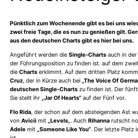
Pünktlich zum Wochenende gibt es bei uns wiede
zwei freie Tage, die es nun zu genießen gilt. 
aus den deutschen Charts gibt es hier bei uns.
Angeführt werden die
Single-Charts
auch in de
der Führungsposition zu finden ist. auf dem zwei
die
Charts
erklimmt. Auf dem dritten Platz kom
Cruz
, der in Kürze auch bei
„The Voice Of Germ
deutschen Single-Charts
zu finden ist. Der fünf
Sie stellt ihr
„Jar Of Hearts“
auf der Fünf vor.
Flo Rida
, der schon auf dem absteigenden Ast wa
von
Avicii
mit
„Levels
„. Auch
Rihanna
rutscht no
Adele
mit
„Someone Like You“
. Der letzte Platz
ist.