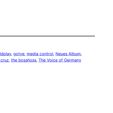
ldplay
, 
gotye
, 
media control
, 
Neues Album
, 
 cruz
, 
the bosshoss
, 
The Voice of Germany