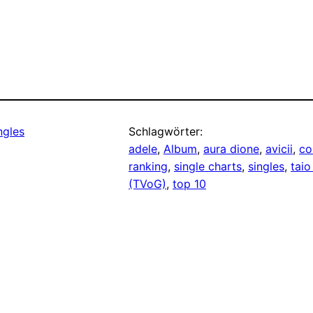
ngles
Schlagwörter:
adele
, 
Album
, 
aura dione
, 
avicii
, 
co
ranking
, 
single charts
, 
singles
, 
taio
(TVoG)
, 
top 10