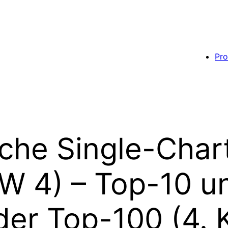
Pro
sche Single-Char
W 4) – Top-10 u
der Top-100 (4.