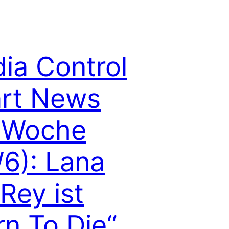
ia Control
rt News
 Woche
6): Lana
Rey ist
rn To Die“