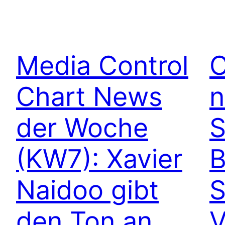
Media Control
C
Chart News
n
der Woche
S
(KW7): Xavier
B
Naidoo gibt
S
den Ton an
V