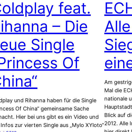
oldplay feat.
ECH
ihanna – Die
All
eue Single
Sie
Princess Of
ein
hina“
Am gestrig
Mal die ECH
nationale u
dplay und Rihanna haben für die Single
Hauptstadt.
incess Of China“ gemeinsame Sache
Blick auf 
acht. Hier bei uns gibt es ein Video und
2012. Alle
e Infos zur vierten Single aus „Mylo XYloto“
hier direkt 