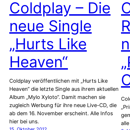
Coldplay – Die
C
neue Single
R
„Hurts Like
n
Heaven“
„
C
Coldplay veröffentlichen mit „Hurts Like
Heaven“ die letzte Single aus ihrem aktuellen
Album „Mylo Xyloto“. Damit machen sie
Col
zugleich Werbung für ihre neue Live-CD, die
„Pr
ab dem 16. November erscheint. Alle Infos
gem
hier bei uns.
all
15. Oktober 2012