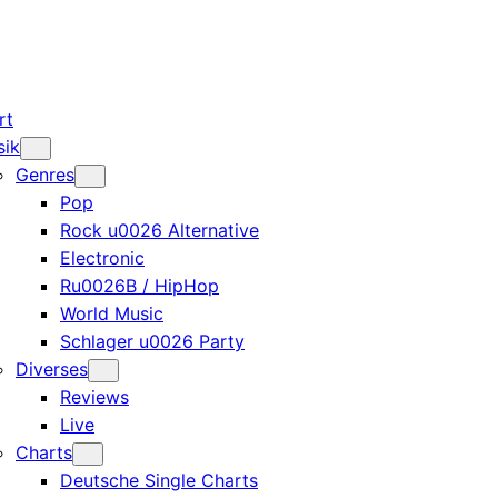
rt
sik
Genres
Pop
Rock u0026 Alternative
Electronic
Ru0026B / HipHop
World Music
Schlager u0026 Party
Diverses
Reviews
Live
Charts
Deutsche Single Charts