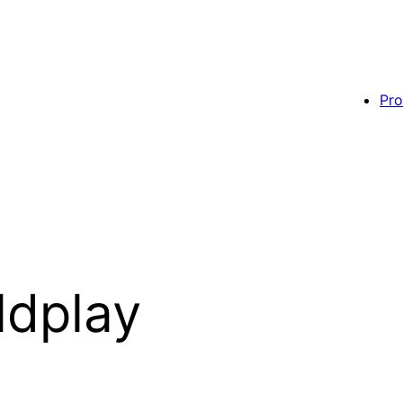
Pro
ldplay