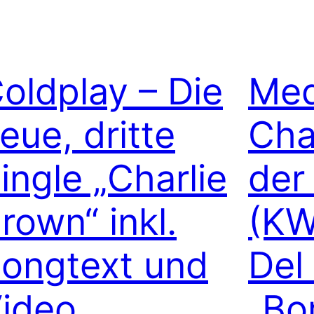
oldplay – Die
Med
eue, dritte
Cha
ingle „Charlie
der
rown“ inkl.
(KW
ongtext und
Del 
ideo
„Bo