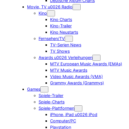
Deutsche Album Charts
Movie, TV u0026 Radio
Kino
Kino Charts
Kino-Trailer
Kino Neustarts
Fernsehen/TV
TV-Serien News
TV Shows
Awards u0026 Verleihungen
MTV European Music Awards (EMAs)
MTV Music Awards
Video Music Awards (VMA)
Grammy Awards (Grammys)
Games
Spiele-Trailer
Spiele-Charts
Spiele-Plattformen
iPhone, iPad u0026 iPod
Computer/PC
Playstation