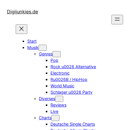
Zum
Inhalt
Digijunkies.de
springen
Start
Musik
Genres
Pop
Rock u0026 Alternative
Electronic
Ru0026B / HipHop
World Music
Schlager u0026 Party
Diverses
Reviews
Live
Charts
Deutsche Single Charts