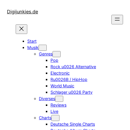
Zum
Inhalt
Digijunkies.de
springen
Start
Musik
Genres
Pop
Rock u0026 Alternative
Electronic
Ru0026B / HipHop
World Music
Schlager u0026 Party
Diverses
Reviews
Live
Charts
Deutsche Single Charts