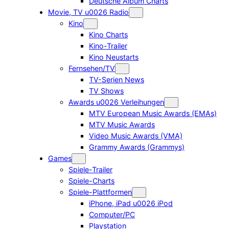
Deutsche Album Charts
Movie, TV u0026 Radio
Kino
Kino Charts
Kino-Trailer
Kino Neustarts
Fernsehen/TV
TV-Serien News
TV Shows
Awards u0026 Verleihungen
MTV European Music Awards (EMAs)
MTV Music Awards
Video Music Awards (VMA)
Grammy Awards (Grammys)
Games
Spiele-Trailer
Spiele-Charts
Spiele-Plattformen
iPhone, iPad u0026 iPod
Computer/PC
Playstation