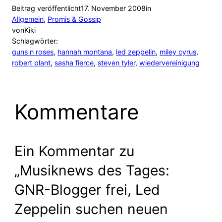
Beitrag veröffentlicht
17. November 2008
in
Allgemein
, 
Promis & Gossip
von
Kiki
Schlagwörter:
guns n roses
, 
hannah montana
, 
led zeppelin
, 
miley cyrus
, 
robert plant
, 
sasha fierce
, 
steven tyler
, 
wiedervereinigung
Kommentare
Ein Kommentar zu
„Musiknews des Tages:
GNR-Blogger frei, Led
Zeppelin suchen neuen