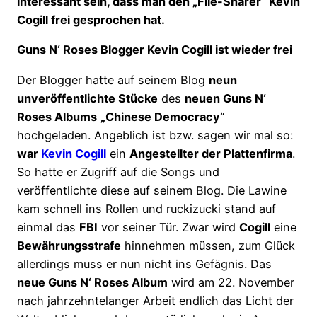
interessant sein, dass man den „File-Sharer“ Kevin
Cogill frei gesprochen hat.
Guns N‘ Roses Blogger Kevin Cogill ist wieder frei
Der Blogger hatte auf seinem Blog
neun
unveröffentlichte Stücke
des
neuen Guns N‘
Roses Albums
„Chinese Democracy“
hochgeladen. Angeblich ist bzw. sagen wir mal so:
war
Kevin Cogill
ein
Angestellter der Plattenfirma
.
So hatte er Zugriff auf die Songs und
veröffentlichte diese auf seinem Blog. Die Lawine
kam schnell ins Rollen und ruckizucki stand auf
einmal das
FBI
vor seiner Tür. Zwar wird
Cogill
eine
Bewährungsstrafe
hinnehmen müssen, zum Glück
allerdings muss er nun nicht ins Gefägnis. Das
neue Guns N‘ Roses Album
wird am 22. November
nach jahrzehntelanger Arbeit endlich das Licht der