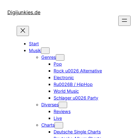
Zum
Inhalt
Digijunkies.de
springen
Start
Musik
Genres
Pop
Rock u0026 Alternative
Electronic
Ru0026B / HipHop
World Music
Schlager u0026 Party
Diverses
Reviews
Live
Charts
Deutsche Single Charts