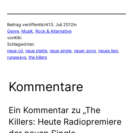
Beitrag veröffentlicht
13. Juli 2012
in
Genre
, 
Musik
, 
Rock & Alternative
von
Kiki
Schlagwörter:
neue cd
, 
neue platte
, 
neue single
, 
neuer song
, 
neues lied
, 
runaways
, 
the killers
Kommentare
Ein Kommentar zu „The
Killers: Heute Radiopremiere