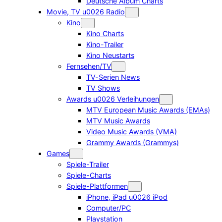
Deutsche Album Charts
Movie, TV u0026 Radio
Kino
Kino Charts
Kino-Trailer
Kino Neustarts
Fernsehen/TV
TV-Serien News
TV Shows
Awards u0026 Verleihungen
MTV European Music Awards (EMAs)
MTV Music Awards
Video Music Awards (VMA)
Grammy Awards (Grammys)
Games
Spiele-Trailer
Spiele-Charts
Spiele-Plattformen
iPhone, iPad u0026 iPod
Computer/PC
Playstation