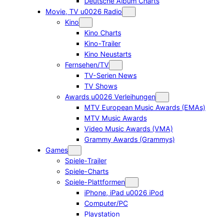
Deutsche Album Charts
Movie, TV u0026 Radio
Kino
Kino Charts
Kino-Trailer
Kino Neustarts
Fernsehen/TV
TV-Serien News
TV Shows
Awards u0026 Verleihungen
MTV European Music Awards (EMAs)
MTV Music Awards
Video Music Awards (VMA)
Grammy Awards (Grammys)
Games
Spiele-Trailer
Spiele-Charts
Spiele-Plattformen
iPhone, iPad u0026 iPod
Computer/PC
Playstation