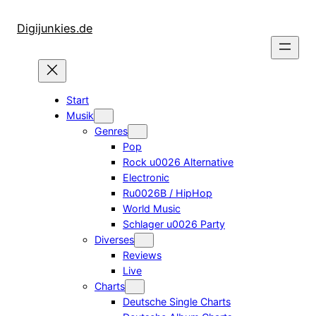
Zum
Inhalt
Digijunkies.de
springen
Start
Musik
Genres
Pop
Rock u0026 Alternative
Electronic
Ru0026B / HipHop
World Music
Schlager u0026 Party
Diverses
Reviews
Live
Charts
Deutsche Single Charts