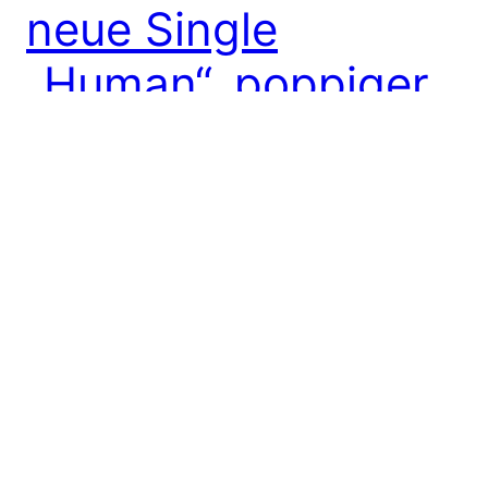
neue Single
„Human“, poppiger
denn je…
Heute Morgen, direkt nach dem Aufstehen habe ich
den Song zum ersten Mal im Radio gehört. Auf
SWR3, im Stream. Heute am späten Nachmittag
habe ich dann nochmal genauer nachgeschaut. Die
Rede ist von der neuen Single von The Killers
„Human“. So bin ich irgendwann heute Nachmittag
auf der Webseite der Band gelandet, um den…
27. September 2008
Older Posts
→