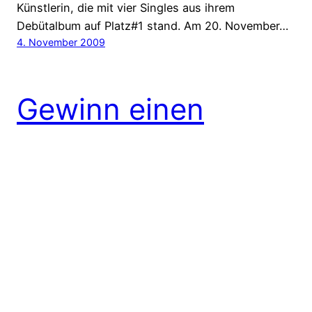
Künstlerin, die mit vier Singles aus ihrem
Debütalbum auf Platz#1 stand. Am 20. November…
4. November 2009
Gewinn einen
Auftritt als Tänzer
für die Black Eyed
Peas bei „Wetten
dass..??“
Mit weltweit über 30 Millionen verkauften Alben
gehören die Black Eyed Peas zu den