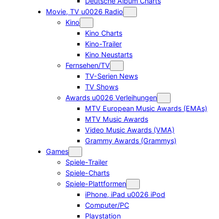
Deutsche Album Charts
Movie, TV u0026 Radio
Kino
Kino Charts
Kino-Trailer
Kino Neustarts
Fernsehen/TV
TV-Serien News
TV Shows
Awards u0026 Verleihungen
MTV European Music Awards (EMAs)
MTV Music Awards
Video Music Awards (VMA)
Grammy Awards (Grammys)
Games
Spiele-Trailer
Spiele-Charts
Spiele-Plattformen
iPhone, iPad u0026 iPod
Computer/PC
Playstation