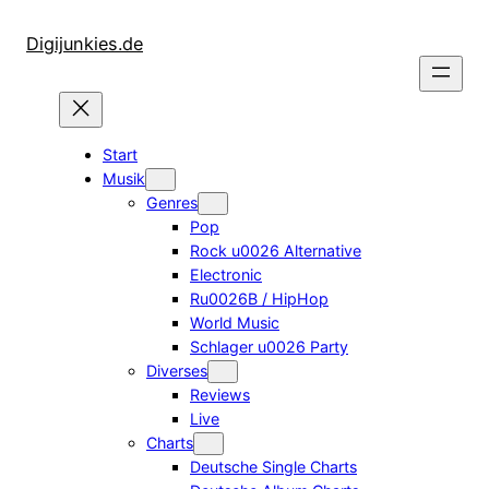
Zum
Inhalt
Digijunkies.de
springen
Start
Musik
Genres
Pop
Rock u0026 Alternative
Electronic
Ru0026B / HipHop
World Music
Schlager u0026 Party
Diverses
Reviews
Live
Charts
Deutsche Single Charts