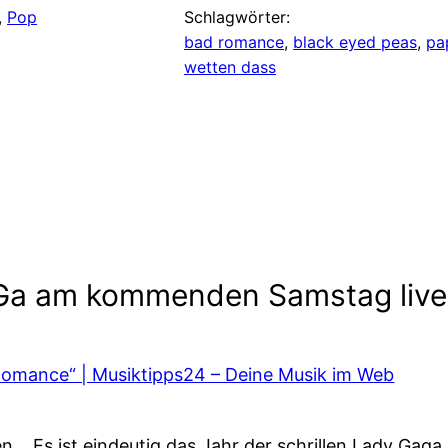
, 
Pop
Schlagwörter:
bad romance
, 
black eyed peas
, 
pa
wetten dass
a am kommenden Samstag live be
Romance“ | Musiktipps24 – Deine Musik im Web
en… Es ist eindeutig das Jahr der schrillen Lady Gag