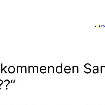
Pro
kommenden Sams
??“