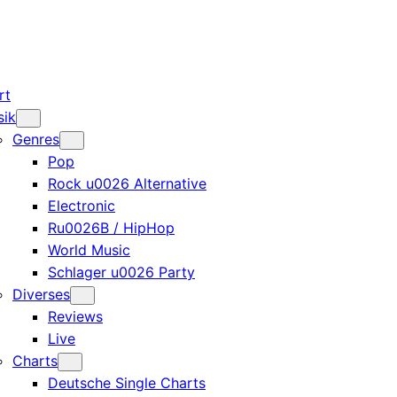
rt
sik
Genres
Pop
Rock u0026 Alternative
Electronic
Ru0026B / HipHop
World Music
Schlager u0026 Party
Diverses
Reviews
Live
Charts
Deutsche Single Charts