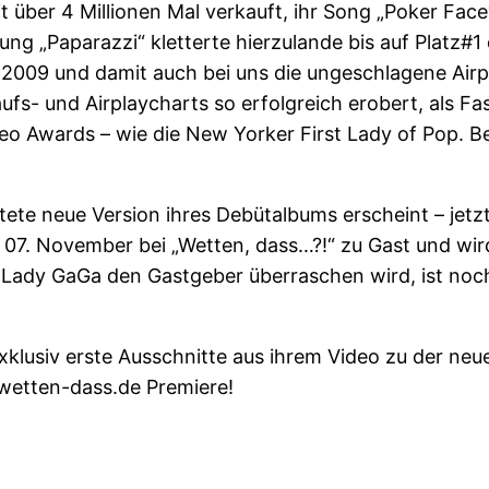
über 4 Millionen Mal verkauft, ihr Song „Poker Face
lung „Paparazzi“ kletterte hierzulande bis auf Platz#1
n 2009 und damit auch bei uns die ungeschlagene Airp
aufs- und Airplaycharts so erfolgreich erobert, als F
deo Awards – wie die New Yorker First Lady of Pop.
te neue Version ihres Debütalbums erscheint – jetz
07. November bei „Wetten, dass…?!“ zu Gast und wi
Lady GaGa den Gastgeber überraschen wird, ist noch
lusiv erste Ausschnitte aus ihrem Video zu der neue
.wetten-dass.de Premiere!