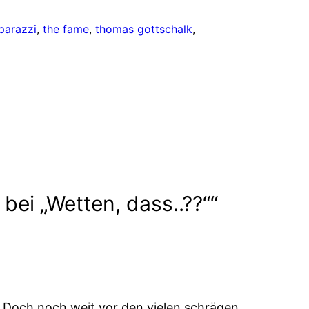
parazzi
, 
the fame
, 
thomas gottschalk
, 
i „Wetten, dass..??““
a. Doch noch weit vor den vielen schrägen