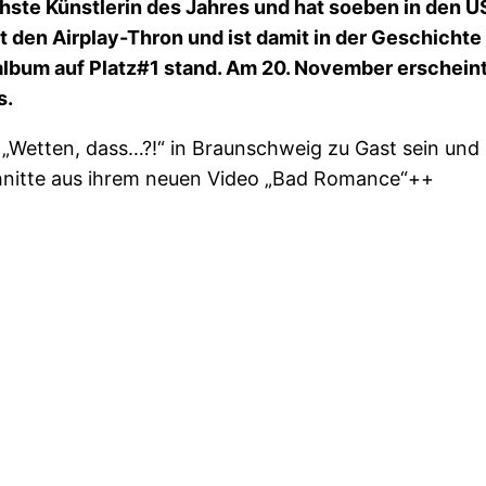
eichste Künstlerin des Jahres und hat soeben in den U
rt den Airplay-Thron und ist damit in der Geschicht
ütalbum auf Platz#1 stand. Am 20. November erschei
s.
„Wetten, dass…?!“ in Braunschweig zu Gast sein und
hnitte aus ihrem neuen Video „Bad Romance“++