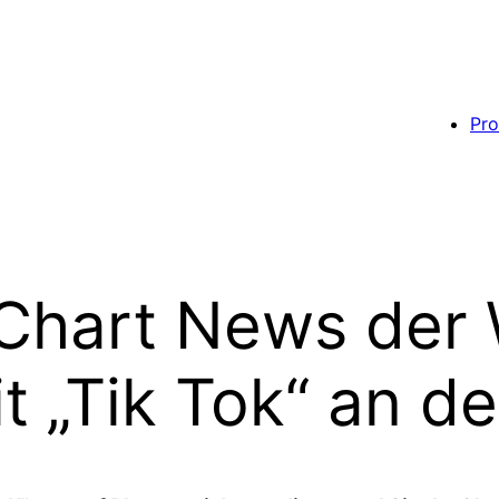
Pro
 Chart News der
t „Tik Tok“ an d