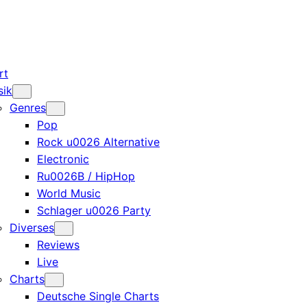
rt
sik
Genres
Pop
Rock u0026 Alternative
Electronic
Ru0026B / HipHop
World Music
Schlager u0026 Party
Diverses
Reviews
Live
Charts
Deutsche Single Charts