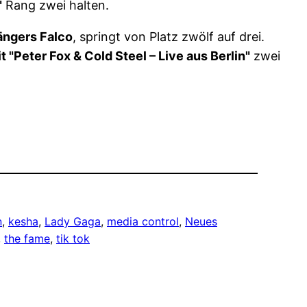
"
Rang zwei halten.
ängers Falco
, springt von Platz zwölf auf drei.
t "Peter Fox & Cold Steel – Live aus Berlin"
zwei
n
, 
kesha
, 
Lady Gaga
, 
media control
, 
Neues
, 
the fame
, 
tik tok