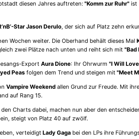
tstadt diesen Jahres auftreten:
"Komm zur Ruhr"
ist
’nB’-Star Jason Derulo
, der sich auf Platz zehn erku
nen Wochen weiter. Die Oberhand behält dieses Mal
 gleich zwei Plätze nach unten und reiht sich mit
"Bad
Gesangs-Export
Aura Dione
: Ihr Ohrwurm
"I Will Lo
Eyed Peas
folgen dem Trend und steigen mit
"Meet M
von
Vampire Weekend
allen Grund zur Freude. Mit ihr
and auf Rang 15.
n den Charts dabei, machen nun aber den entscheide
n, steigt von Platz 40 auf zwölf.
eben, verteidigt
Lady Gaga
bei den LPs ihre Führung