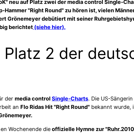
oK" neu auf Platz zwei der media control Single-Ch
p-Hammer "Right Round" zu hören ist, vielen Männern
ert Grönemeyer debütiert mit seiner Ruhrgebietshy
big berichtet
(siehe hier).
 Platz 2 der deuts
ür der
media control
Single-Charts
. Die US-Sängerin 
arbeit an
Flo Ridas Hit "Right Round"
bekannt wurde, i
 Grönemeyer.
nen Wochenende die
offizielle Hymne zur "Ruhr.2010