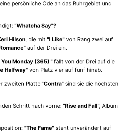
 eine persönliche Ode an das Ruhrgebiet und
ndigt:
"Whatcha Say"?
Keri Hilson
, die mit
"I Like"
von Rang zwei auf
 Romance"
auf der Drei ein.
ve You Monday (365) "
fällt von der Drei auf die
e Halfway"
von Platz vier auf fünf hinab.
er zweiten Platte
"Contra"
sind sie die höchsten
nden Schritt nach vorne:
"Rise and Fall",
Album
sposition:
"The Fame"
steht unverändert auf