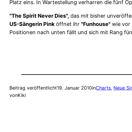
Platz eins. In Wartestellung verharren die fünf 
"The Spirit Never Dies",
das mit bisher unveröffe
US-Sängerin Pink
öffnet ihr
"Funhouse"
wie vor 
Positionen nach unten fällt und sich mit Rang f
Beitrag veröffentlicht
19. Januar 2010
in
Charts
, 
Neue Si
von
Kiki