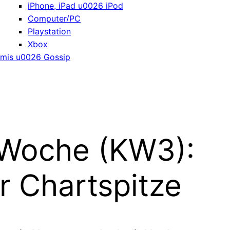
iPhone, iPad u0026 iPod
Computer/PC
Playstation
Xbox
mis u0026 Gossip
 Woche (KW3):
er Chartspitze