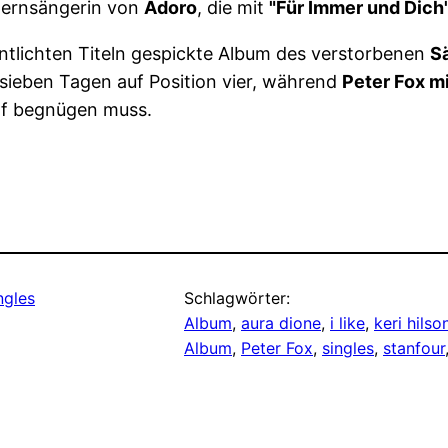
Opernsängerin von
Adoro
, die mit
"Für Immer und Dich
ntlichten Titeln gespickte Album des verstorbenen
S
sieben Tagen auf Position vier, während
Peter Fox mi
ünf begnügen muss.
ngles
Schlagwörter:
Album
, 
aura dione
, 
i like
, 
keri hilso
Album
, 
Peter Fox
, 
singles
, 
stanfour