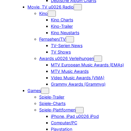
Deutsche Album Charts
Movie, TV u0026 Radio
Kino
Kino Charts
Kino-Trailer
Kino Neustarts
Fernsehen/TV
TV-Serien News
TV Shows
Awards u0026 Verleihungen
MTV European Music Awards (EMAs)
MTV Music Awards
Video Music Awards (VMA)
Grammy Awards (Grammys)
Games
Spiele-Trailer
Spiele-Charts
Spiele-Plattformen
iPhone, iPad u0026 iPod
Computer/PC
Playstation