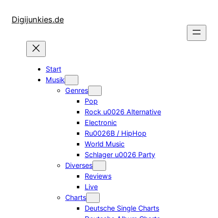
Zum
Inhalt
Digijunkies.de
springen
Start
Musik
Genres
Pop
Rock u0026 Alternative
Electronic
Ru0026B / HipHop
World Music
Schlager u0026 Party
Diverses
Reviews
Live
Charts
Deutsche Single Charts