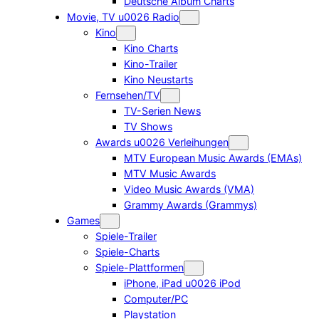
Deutsche Album Charts
Movie, TV u0026 Radio
Kino
Kino Charts
Kino-Trailer
Kino Neustarts
Fernsehen/TV
TV-Serien News
TV Shows
Awards u0026 Verleihungen
MTV European Music Awards (EMAs)
MTV Music Awards
Video Music Awards (VMA)
Grammy Awards (Grammys)
Games
Spiele-Trailer
Spiele-Charts
Spiele-Plattformen
iPhone, iPad u0026 iPod
Computer/PC
Playstation