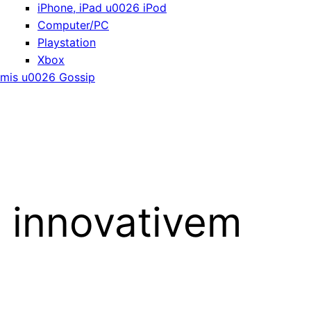
iPhone, iPad u0026 iPod
Computer/PC
Playstation
Xbox
mis u0026 Gossip
n innovativem