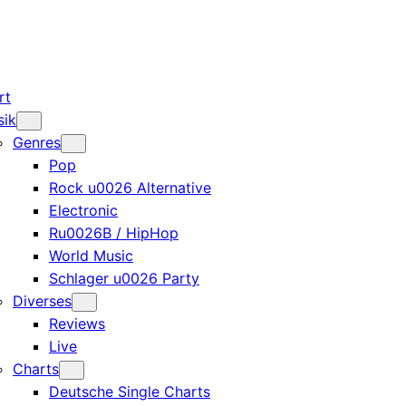
rt
sik
Genres
Pop
Rock u0026 Alternative
Electronic
Ru0026B / HipHop
World Music
Schlager u0026 Party
Diverses
Reviews
Live
Charts
Deutsche Single Charts