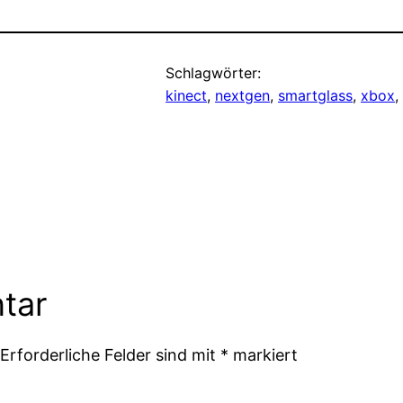
Schlagwörter:
kinect
, 
nextgen
, 
smartglass
, 
xbox
, 
tar
Erforderliche Felder sind mit
*
markiert