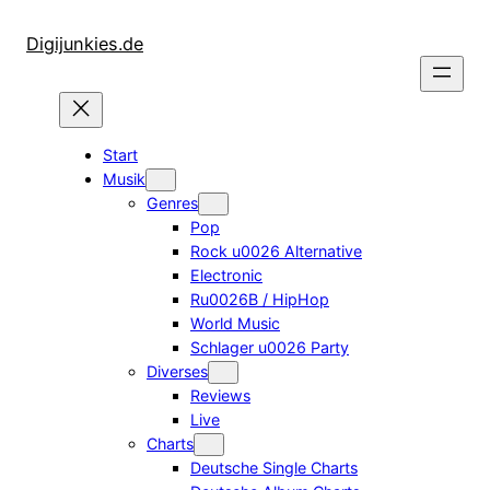
Zum
Inhalt
Digijunkies.de
springen
Start
Musik
Genres
Pop
Rock u0026 Alternative
Electronic
Ru0026B / HipHop
World Music
Schlager u0026 Party
Diverses
Reviews
Live
Charts
Deutsche Single Charts