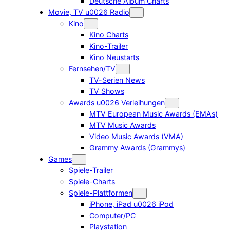
Deutsche Album Charts
Movie, TV u0026 Radio
Kino
Kino Charts
Kino-Trailer
Kino Neustarts
Fernsehen/TV
TV-Serien News
TV Shows
Awards u0026 Verleihungen
MTV European Music Awards (EMAs)
MTV Music Awards
Video Music Awards (VMA)
Grammy Awards (Grammys)
Games
Spiele-Trailer
Spiele-Charts
Spiele-Plattformen
iPhone, iPad u0026 iPod
Computer/PC
Playstation