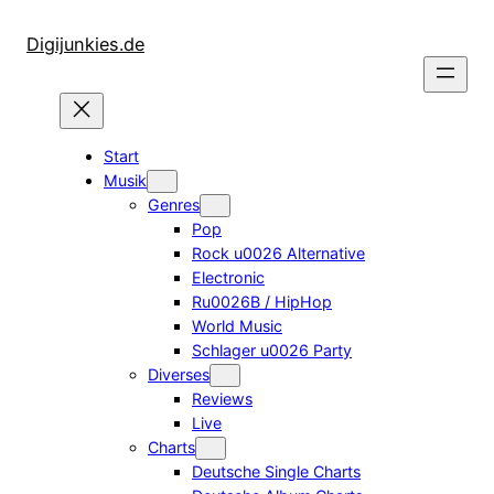
Zum
Inhalt
Digijunkies.de
springen
Start
Musik
Genres
Pop
Rock u0026 Alternative
Electronic
Ru0026B / HipHop
World Music
Schlager u0026 Party
Diverses
Reviews
Live
Charts
Deutsche Single Charts