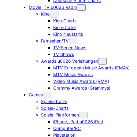
Deutsche Album Charts
Movie, TV u0026 Radio
Kino
Kino Charts
Kino-Trailer
Kino Neustarts
Fernsehen/TV
TV-Serien News
TV Shows
Awards u0026 Verleihungen
MTV European Music Awards (EMAs)
MTV Music Awards
Video Music Awards (VMA)
Grammy Awards (Grammys)
Games
Spiele-Trailer
Spiele-Charts
Spiele-Plattformen
iPhone, iPad u0026 iPod
Computer/PC
Playstation