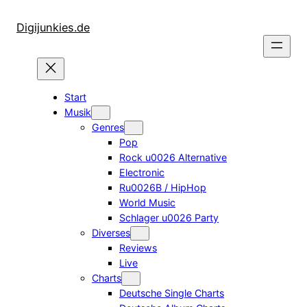
Zum
Inhalt
Digijunkies.de
springen
Start
Musik
Genres
Pop
Rock u0026 Alternative
Electronic
Ru0026B / HipHop
World Music
Schlager u0026 Party
Diverses
Reviews
Live
Charts
Deutsche Single Charts