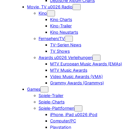
Deutsche Album Charts
Movie, TV u0026 Radio
Kino
Kino Charts
Kino-Trailer
Kino Neustarts
Fernsehen/TV
TV-Serien News
TV Shows
Awards u0026 Verleihungen
MTV European Music Awards (EMAs)
MTV Music Awards
Video Music Awards (VMA)
Grammy Awards (Grammys)
Games
Spiele-Trailer
Spiele-Charts
Spiele-Plattformen
iPhone, iPad u0026 iPod
Computer/PC
Playstation