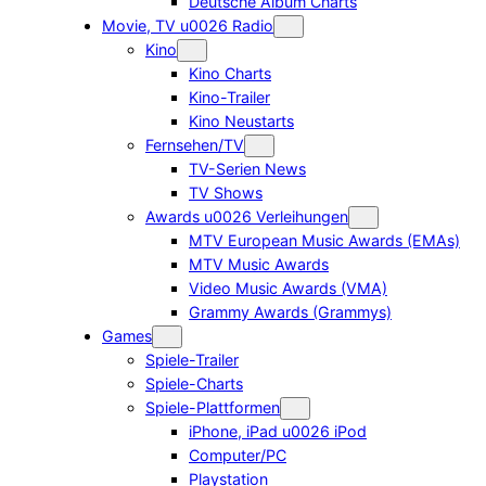
Deutsche Album Charts
Movie, TV u0026 Radio
Kino
Kino Charts
Kino-Trailer
Kino Neustarts
Fernsehen/TV
TV-Serien News
TV Shows
Awards u0026 Verleihungen
MTV European Music Awards (EMAs)
MTV Music Awards
Video Music Awards (VMA)
Grammy Awards (Grammys)
Games
Spiele-Trailer
Spiele-Charts
Spiele-Plattformen
iPhone, iPad u0026 iPod
Computer/PC
Playstation