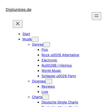
Zum
Inhalt
Digijunkies.de
springen
Start
Musik
Genres
Pop
Rock u0026 Alternative
Electronic
Ru0026B / HipHop
World Music
Schlager u0026 Party
Diverses
Reviews
Live
Charts
Deutsche Single Charts