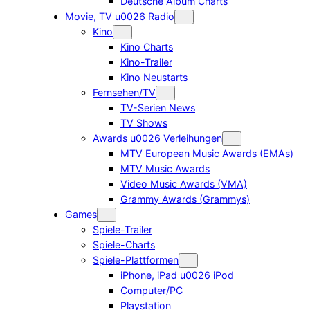
Deutsche Album Charts
Movie, TV u0026 Radio
Kino
Kino Charts
Kino-Trailer
Kino Neustarts
Fernsehen/TV
TV-Serien News
TV Shows
Awards u0026 Verleihungen
MTV European Music Awards (EMAs)
MTV Music Awards
Video Music Awards (VMA)
Grammy Awards (Grammys)
Games
Spiele-Trailer
Spiele-Charts
Spiele-Plattformen
iPhone, iPad u0026 iPod
Computer/PC
Playstation