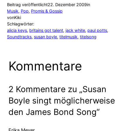
Beitrag veröffentlicht
22. Dezember 2009
in
Musik
, 
Pop
, 
Promis & Gossip
von
Kiki
Schlagwörter:
alicia keys
, 
britains got talent
, 
jack white
, 
paul potts
, 
Soundtracks
, 
susan boyle
, 
titelmusik
, 
titelsong
Kommentare
2 Kommentare zu „Susan
Boyle singt möglicherweise
den James Bond Song“
Erika Meyer