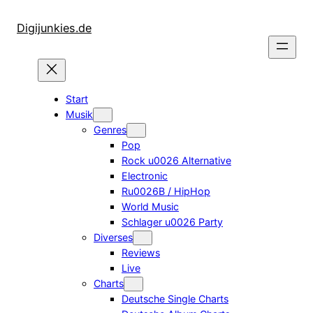
Zum
Inhalt
Digijunkies.de
springen
Start
Musik
Genres
Pop
Rock u0026 Alternative
Electronic
Ru0026B / HipHop
World Music
Schlager u0026 Party
Diverses
Reviews
Live
Charts
Deutsche Single Charts