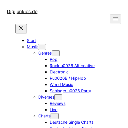
Zum
Inhalt
Digijunkies.de
springen
Start
Musik
Genres
Pop
Rock u0026 Alternative
Electronic
Ru0026B / HipHop
World Music
Schlager u0026 Party
Diverses
Reviews
Live
Charts
Deutsche Single Charts