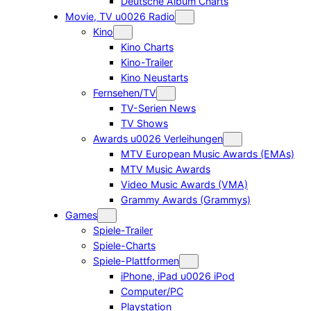
Deutsche Album Charts
Movie, TV u0026 Radio
Kino
Kino Charts
Kino-Trailer
Kino Neustarts
Fernsehen/TV
TV-Serien News
TV Shows
Awards u0026 Verleihungen
MTV European Music Awards (EMAs)
MTV Music Awards
Video Music Awards (VMA)
Grammy Awards (Grammys)
Games
Spiele-Trailer
Spiele-Charts
Spiele-Plattformen
iPhone, iPad u0026 iPod
Computer/PC
Playstation