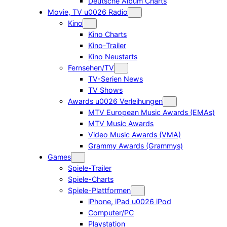
Deutsche Album Charts
Movie, TV u0026 Radio
Kino
Kino Charts
Kino-Trailer
Kino Neustarts
Fernsehen/TV
TV-Serien News
TV Shows
Awards u0026 Verleihungen
MTV European Music Awards (EMAs)
MTV Music Awards
Video Music Awards (VMA)
Grammy Awards (Grammys)
Games
Spiele-Trailer
Spiele-Charts
Spiele-Plattformen
iPhone, iPad u0026 iPod
Computer/PC
Playstation