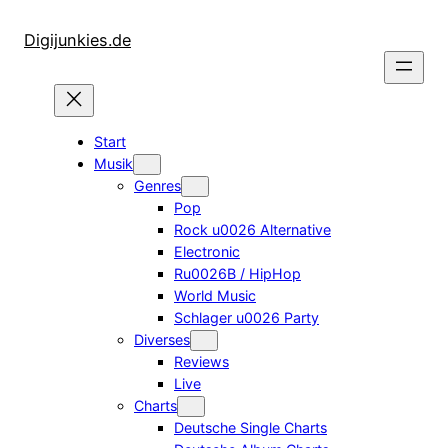
Zum
Inhalt
Digijunkies.de
springen
Start
Musik
Genres
Pop
Rock u0026 Alternative
Electronic
Ru0026B / HipHop
World Music
Schlager u0026 Party
Diverses
Reviews
Live
Charts
Deutsche Single Charts