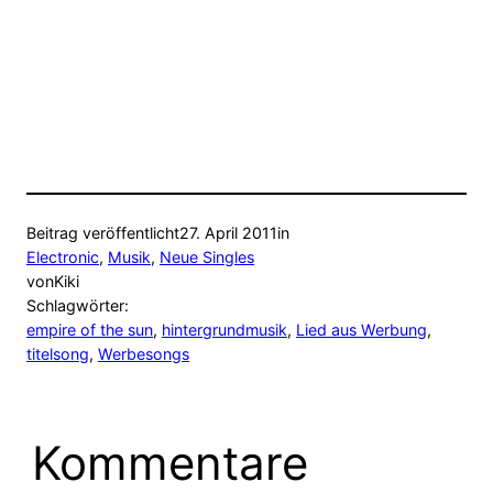
Beitrag veröffentlicht
27. April 2011
in
Electronic
, 
Musik
, 
Neue Singles
von
Kiki
Schlagwörter:
empire of the sun
, 
hintergrundmusik
, 
Lied aus Werbung
, 
titelsong
, 
Werbesongs
Kommentare