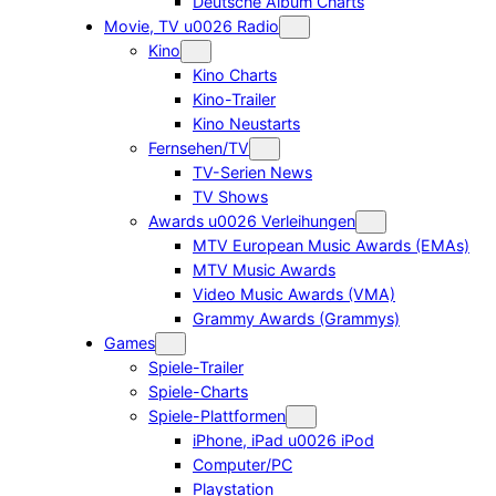
Deutsche Album Charts
Movie, TV u0026 Radio
Kino
Kino Charts
Kino-Trailer
Kino Neustarts
Fernsehen/TV
TV-Serien News
TV Shows
Awards u0026 Verleihungen
MTV European Music Awards (EMAs)
MTV Music Awards
Video Music Awards (VMA)
Grammy Awards (Grammys)
Games
Spiele-Trailer
Spiele-Charts
Spiele-Plattformen
iPhone, iPad u0026 iPod
Computer/PC
Playstation