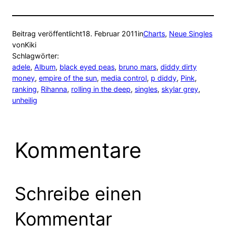
Beitrag veröffentlicht
18. Februar 2011
in
Charts
, 
Neue Singles
von
Kiki
Schlagwörter:
adele
, 
Album
, 
black eyed peas
, 
bruno mars
, 
diddy dirty
money
, 
empire of the sun
, 
media control
, 
p diddy
, 
Pink
, 
ranking
, 
Rihanna
, 
rolling in the deep
, 
singles
, 
skylar grey
, 
unheilig
Kommentare
Schreibe einen
Kommentar