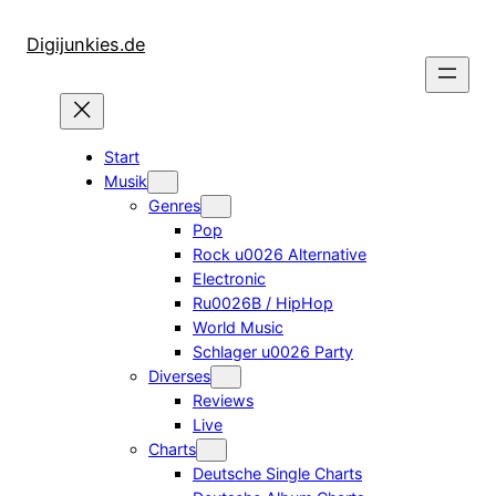
Zum
Inhalt
Digijunkies.de
springen
Start
Musik
Genres
Pop
Rock u0026 Alternative
Electronic
Ru0026B / HipHop
World Music
Schlager u0026 Party
Diverses
Reviews
Live
Charts
Deutsche Single Charts