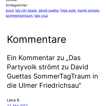
Schlagwörter:
avicii
, 
big city beats
, 
david guetta
, 
frida gold
, 
martin solveig
, 
sommertagtraum
, 
taio cruz
Kommentare
Ein Kommentar zu „Das
Partyvolk strömt zu David
Guettas SommerTagTraum in
die Ulmer Friedrichsau“
Lena R.
22. Mai 2012