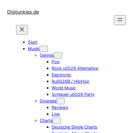
Zum
Inhalt
Digijunkies.de
springen
Start
Musik
Genres
Pop
Rock u0026 Alternative
Electronic
Ru0026B / HipHop
World Music
Schlager u0026 Party
Diverses
Reviews
Live
Charts
Deutsche Single Charts