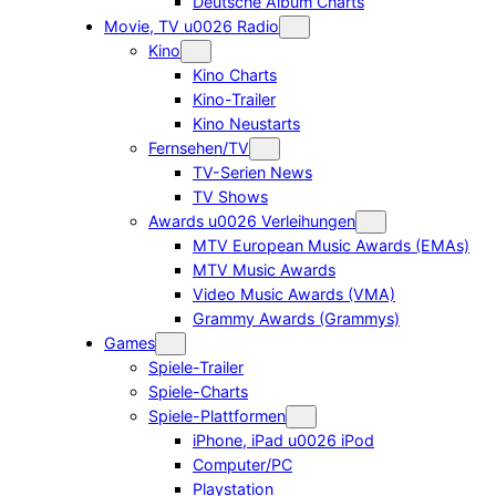
Deutsche Album Charts
Movie, TV u0026 Radio
Kino
Kino Charts
Kino-Trailer
Kino Neustarts
Fernsehen/TV
TV-Serien News
TV Shows
Awards u0026 Verleihungen
MTV European Music Awards (EMAs)
MTV Music Awards
Video Music Awards (VMA)
Grammy Awards (Grammys)
Games
Spiele-Trailer
Spiele-Charts
Spiele-Plattformen
iPhone, iPad u0026 iPod
Computer/PC
Playstation