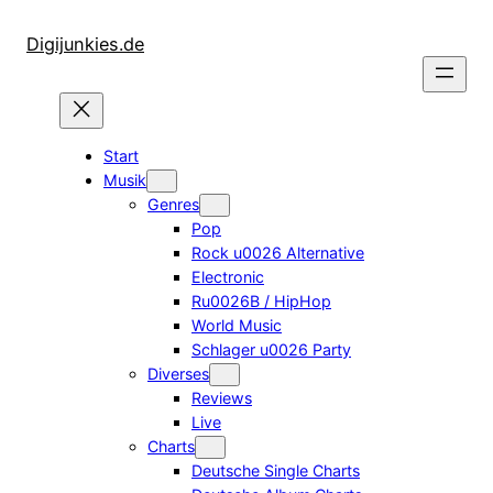
Zum
Inhalt
Digijunkies.de
springen
Start
Musik
Genres
Pop
Rock u0026 Alternative
Electronic
Ru0026B / HipHop
World Music
Schlager u0026 Party
Diverses
Reviews
Live
Charts
Deutsche Single Charts