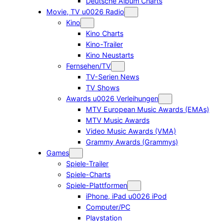
Deutsche Album Charts
Movie, TV u0026 Radio
Kino
Kino Charts
Kino-Trailer
Kino Neustarts
Fernsehen/TV
TV-Serien News
TV Shows
Awards u0026 Verleihungen
MTV European Music Awards (EMAs)
MTV Music Awards
Video Music Awards (VMA)
Grammy Awards (Grammys)
Games
Spiele-Trailer
Spiele-Charts
Spiele-Plattformen
iPhone, iPad u0026 iPod
Computer/PC
Playstation