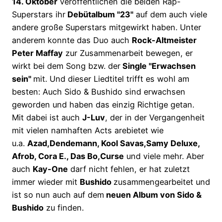
14. Oktober
veröffentlichen die beiden Rap-
Superstars ihr
Debütalbum "23"
auf dem auch viele
andere große Superstars mitgewirkt haben. Unter
anderem konnte das Duo auch
Rock-Altmeister
Peter Maffay
zur Zusammenarbeit bewegen, er
wirkt bei dem Song bzw. der
Single "Erwachsen
sein"
mit. Und dieser Liedtitel trifft es wohl am
besten: Auch Sido & Bushido sind erwachsen
geworden und haben das einzig Richtige getan.
Mit dabei ist auch
J-Luv
, der in der Vergangenheit
mit vielen namhaften Acts arebietet wie
u.a.
Azad,Dendemann, Kool Savas,Samy Deluxe,
Afrob, Cora E., Das Bo,Curse
und viele mehr. Aber
auch
Kay-One
darf nicht fehlen, er hat zuletzt
immer wieder mit
Bushido
zusammengearbeitet und
ist so nun auch auf dem
neuen Album von Sido &
Bushido
zu finden.