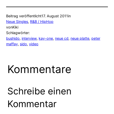
Beitrag veröffentlicht
17. August 2011
in
Neue Singles
, 
R&B / HipHop
von
Kiki
Schlagwörter:
bushido
, 
interview
, 
kay-one
, 
neue cd
, 
neue platte
, 
peter
maffay
, 
sido
, 
video
Kommentare
Schreibe einen
Kommentar