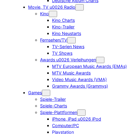
Deutsche Album Charts
Movie, TV u0026 Radio
Kino
Kino Charts
Kino-Trailer
Kino Neustarts
Fernsehen/TV
TV-Serien News
TV Shows
Awards u0026 Verleihungen
MTV European Music Awards (EMAs)
MTV Music Awards
Video Music Awards (VMA)
Grammy Awards (Grammys)
Games
Spiele-Trailer
Spiele-Charts
Spiele-Plattformen
iPhone, iPad u0026 iPod
Computer/PC
Playstation