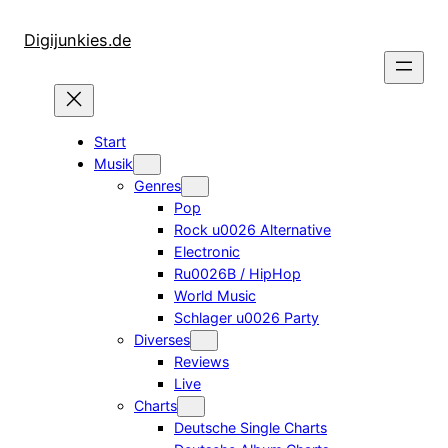
Zum
Inhalt
Digijunkies.de
springen
Start
Musik
Genres
Pop
Rock u0026 Alternative
Electronic
Ru0026B / HipHop
World Music
Schlager u0026 Party
Diverses
Reviews
Live
Charts
Deutsche Single Charts