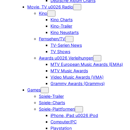
Deutsche Album Charts
Movie, TV u0026 Radio
Kino
Kino Charts
Kino-Trailer
Kino Neustarts
Fernsehen/TV
TV-Serien News
TV Shows
Awards u0026 Verleihungen
MTV European Music Awards (EMAs)
MTV Music Awards
Video Music Awards (VMA)
Grammy Awards (Grammys)
Games
Spiele-Trailer
Spiele-Charts
Spiele-Plattformen
iPhone, iPad u0026 iPod
Computer/PC
Playstation