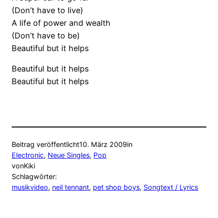
(Don’t have to live)
A life of power and wealth
(Don’t have to be)
Beautiful but it helps
Beautiful but it helps
Beautiful but it helps
Beitrag veröffentlicht
10. März 2009
in
Electronic
, 
Neue Singles
, 
Pop
von
Kiki
Schlagwörter:
musikvideo
, 
neil tennant
, 
pet shop boys
, 
Songtext / Lyrics