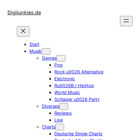
Zum
Inhalt
Digijunkies.de
springen
Start
Musik
Genres
Pop
Rock u0026 Alternative
Electronic
Ru0026B / HipHop
World Music
Schlager u0026 Party
Diverses
Reviews
Live
Charts
Deutsche Single Charts