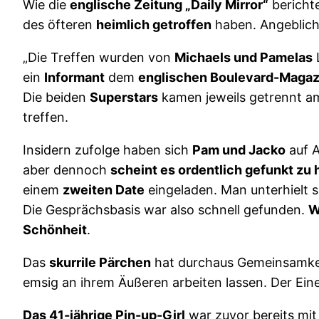
Wie die
englische Zeitung „Daily Mirror“
berichte
des öfteren
heimlich getroffen
haben. Angeblich
„Die Treffen wurden von
Michaels und Pamelas
ein
Informant
dem
englischen Boulevard-Magaz
Die beiden
Superstars
kamen jeweils getrennt 
treffen.
Insidern zufolge haben sich
Pam und Jacko
auf A
aber dennoch
scheint es ordentlich gefunkt zu
einem
zweiten Date
eingeladen. Man unterhielt 
Die Gesprächsbasis war also schnell gefunden.
W
Schönheit
.
Das
skurrile Pärchen
hat durchaus Gemeinsamkei
emsig an ihrem Äußeren arbeiten lassen. Der Ein
Das 41-jährige Pin-up-Girl
war zuvor bereits mi