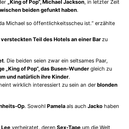
der
„King of Pop“, Michael Jackson
, in letzter Zeit
wischen beiden gefunkt haben
.
da Michael so öffentlichkeitsscheu ist.“ erzählte
m
versteckten Teil des Hotels an einer Bar
zu
et
. Die beiden seien zwar ein seltsames Paar,
ge „King of Pop“, das Busen-Wunder
gleich zu
m und natürlich ihre Kinder
.
int wirklich interessiert zu sein an der
blonden
nheits-Op
. Sowohl
Pamela
als auch
Jacko
haben
 Lee
verheiratet, deren
Sex-Tape
um die Welt