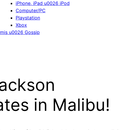
iPhone, iPad u0026 iPod
Computer/PC
Playstation
Xbox
mis u0026 Gossip
Jackson
tes in Malibu!