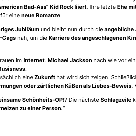
merican Bad-Ass“ Kid Rock liiert
. Ihre letzte
Ehe mi
 für eine
neue Romanze
.
riges Jubiläum
und bleibt nun durch die
angebliche
-Gags
nah, um die
Karriere des angeschlagenen Kin
Frauen im
Internet
.
Michael Jackson
nach wie vor ein
usisness
.
sächlich eine
Zukunft
hat wird sich zeigen. Schließl
mungen oder zärtlichen Küßen als Liebes-Beweis
.
insame Schönheits-OP
!? Die nächste
Schlagzeile
k
elzen zu einer Person.“