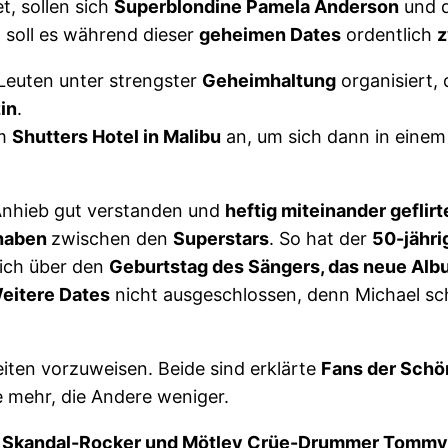
t, sollen sich
Superblondine Pamela Anderson
und 
 soll es während dieser
geheimen Dates
ordentlich
z
Leuten unter strengster
Geheimhaltung
organisiert, 
in
.
am
Shutters Hotel in Malibu
an, um sich dann in eine
nhieb gut verstanden und
heftig miteinander geflirt
 haben
zwischen den
Superstars
. So hat der
50-jähri
sich über den
Geburtstag des Sängers, das neue Albu
eitere Dates
nicht ausgeschlossen, denn Michael sche
ten vorzuweisen. Beide sind erklärte
Fans der Schö
e mehr, die Andere weniger.
t
Skandal-Rocker und Mötley Crüe-Drummer Tommy