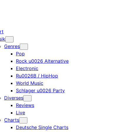
rt
sik
Genres
Pop
Rock u0026 Alternative
Electronic
Ru0026B / HipHop
World Music
Schlager u0026 Party
Diverses
Reviews
Live
Charts
Deutsche Single Charts