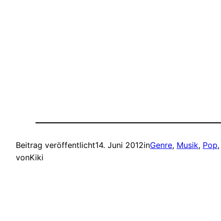
Beitrag veröffentlicht
14. Juni 2012
in
Genre
, 
Musik
, 
Pop
,
von
Kiki