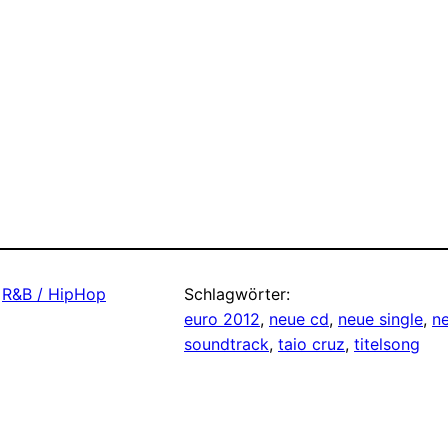
 
R&B / HipHop
Schlagwörter:
euro 2012
, 
neue cd
, 
neue single
, 
n
soundtrack
, 
taio cruz
, 
titelsong