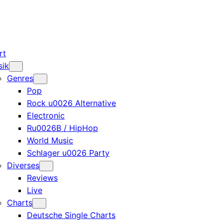
rt
sik
Genres
Pop
Rock u0026 Alternative
Electronic
Ru0026B / HipHop
World Music
Schlager u0026 Party
Diverses
Reviews
Live
Charts
Deutsche Single Charts