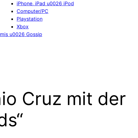
iPhone, iPad u0026 iPod
Computer/PC
Playstation
Xbox
mis u0026 Gossip
io Cruz mit der
ds“