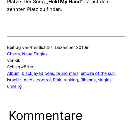
Plätze. Der Song
„Hold My Hand“
ist auf dem
zehnten Platz zu finden.
Beitrag veröffentlicht
31. Dezember 2010
in
Charts
, 
Neue Singles
von
Kiki
Schlagwörter:
Album
, 
black eyed peas
, 
bruno mars
, 
empire of the sun
, 
israel iz
, 
media control
, 
Pink
, 
ranking
, 
Rihanna
, 
singles
, 
unheilig
Kommentare