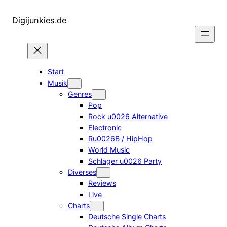
Zum
Inhalt
Digijunkies.de
springen
Start
Musik
Genres
Pop
Rock u0026 Alternative
Electronic
Ru0026B / HipHop
World Music
Schlager u0026 Party
Diverses
Reviews
Live
Charts
Deutsche Single Charts