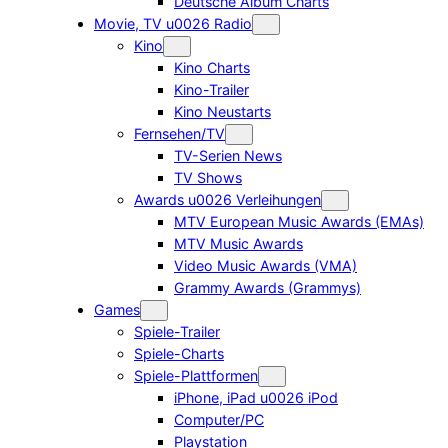
Deutsche Album Charts
Movie, TV u0026 Radio
Kino
Kino Charts
Kino-Trailer
Kino Neustarts
Fernsehen/TV
TV-Serien News
TV Shows
Awards u0026 Verleihungen
MTV European Music Awards (EMAs)
MTV Music Awards
Video Music Awards (VMA)
Grammy Awards (Grammys)
Games
Spiele-Trailer
Spiele-Charts
Spiele-Plattformen
iPhone, iPad u0026 iPod
Computer/PC
Playstation