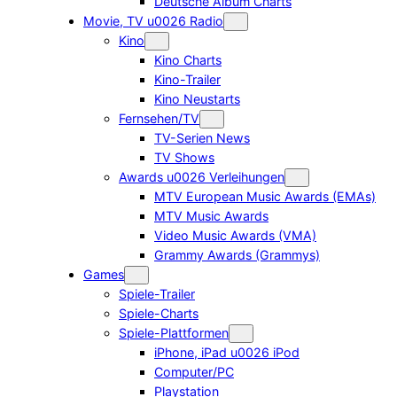
Deutsche Album Charts
Movie, TV u0026 Radio
Kino
Kino Charts
Kino-Trailer
Kino Neustarts
Fernsehen/TV
TV-Serien News
TV Shows
Awards u0026 Verleihungen
MTV European Music Awards (EMAs)
MTV Music Awards
Video Music Awards (VMA)
Grammy Awards (Grammys)
Games
Spiele-Trailer
Spiele-Charts
Spiele-Plattformen
iPhone, iPad u0026 iPod
Computer/PC
Playstation