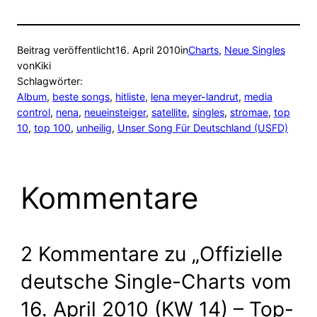
Beitrag veröffentlicht
16. April 2010
in
Charts
, 
Neue Singles
von
Kiki
Schlagwörter:
Album
, 
beste songs
, 
hitliste
, 
lena meyer-landrut
, 
media
control
, 
nena
, 
neueinsteiger
, 
satellite
, 
singles
, 
stromae
, 
top
10
, 
top 100
, 
unheilig
, 
Unser Song Für Deutschland (USFD)
Kommentare
2 Kommentare zu „Offizielle
deutsche Single-Charts vom
16. April 2010 (KW 14) – Top-