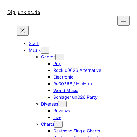
Zum
Inhalt
Digijunkies.de
springen
Start
Musik
Genres
Pop
Rock u0026 Alternative
Electronic
Ru0026B / HipHop
World Music
Schlager u0026 Party
Diverses
Reviews
Live
Charts
Deutsche Single Charts