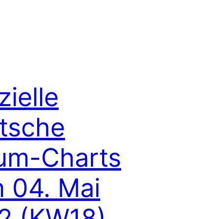
zielle
tsche
um-Charts
 04. Mai
2 (KW18)