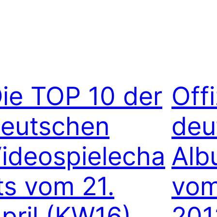
ie TOP 10 der
Offi
eutschen
deu
ideospielecha
Alb
ts vom 21.
vom
pril (KW16)
201