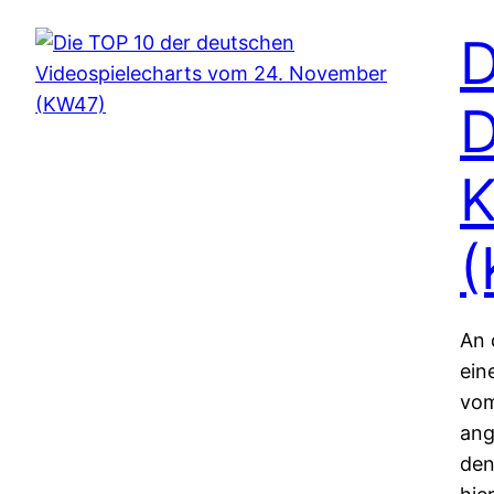
D
D
K
(
An 
ein
vom
ang
den