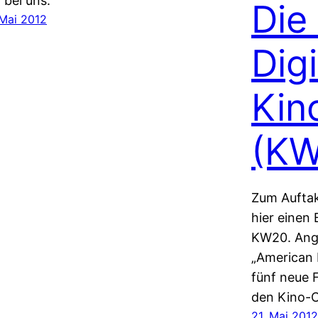
r bei uns.
Die
 Mai 2012
Dig
Kin
(KW
Zum Auftak
hier einen 
KW20. Ange
„American 
fünf neue Fi
den Kino-C
21. Mai 2012