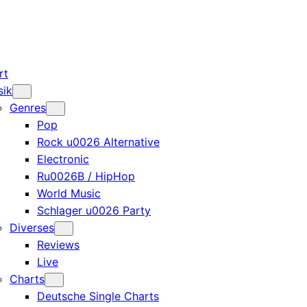
rt
sik
Genres
Pop
Rock u0026 Alternative
Electronic
Ru0026B / HipHop
World Music
Schlager u0026 Party
Diverses
Reviews
Live
Charts
Deutsche Single Charts