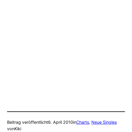
Beitrag veröffentlicht
6. April 2010
in
Charts
, 
Neue Singles
von
Kiki