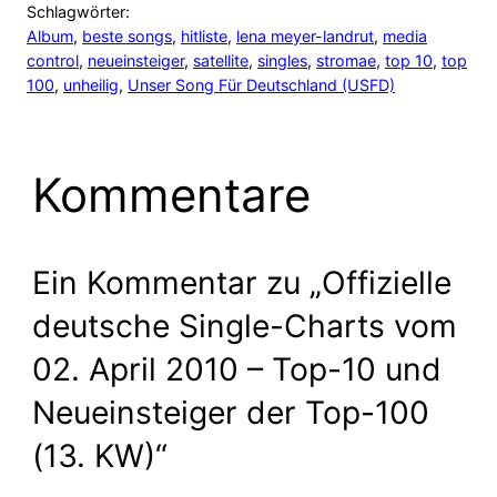
Schlagwörter:
Album
, 
beste songs
, 
hitliste
, 
lena meyer-landrut
, 
media
control
, 
neueinsteiger
, 
satellite
, 
singles
, 
stromae
, 
top 10
, 
top
100
, 
unheilig
, 
Unser Song Für Deutschland (USFD)
Kommentare
Ein Kommentar zu „Offizielle
deutsche Single-Charts vom
02. April 2010 – Top-10 und
Neueinsteiger der Top-100
(13. KW)“