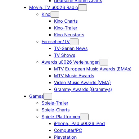
Deutsche Album Charts
Movie, TV u0026 Radio
Kino
Kino Charts
Kino-Trailer
Kino Neustarts
Fernsehen/TV
TV-Serien News
TV Shows
Awards u0026 Verleihungen
MTV European Music Awards (EMAs)
MTV Music Awards
Video Music Awards (VMA)
Grammy Awards (Grammys)
Games
Spiele-Trailer
Spiele-Charts
Spiele-Plattformen
iPhone, iPad u0026 iPod
Computer/PC
Playstation