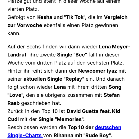
Plätze gut und steht in dieser Woche auf einem
vierten Platz.
Gefolgt von
Kesha und "Tik Tok",
die im
Vergleich
zur Vorwoche
ebenfalls einen Platz gewinnen
kann.
Auf der Sechs finden wir dann wieder
Lena Meyer-
Landrut
, ihre zweite
Single "Bee"
fällt in dieser
Woche vom dritten Platz auf den sechsten Platz.
Hinter ihr reiht sich dann der
Newcomer Iyaz
mit
seiner
aktuellen Single "Replay"
ein. Und danach
folgt schon wieder
Lena
mit ihrem dritten
Song
"Love",
den sie übrigens zusammen mit
Stefan
Raab
geschrieben hat.
Zurück in den Top 10 ist
David Guetta
feat. Kid
Cudi
mit der
Single "Memories".
Beschlossen werden die
Top 10 der
deutschen
Single-Charts
von
Rihanna mit "Rude Boy".