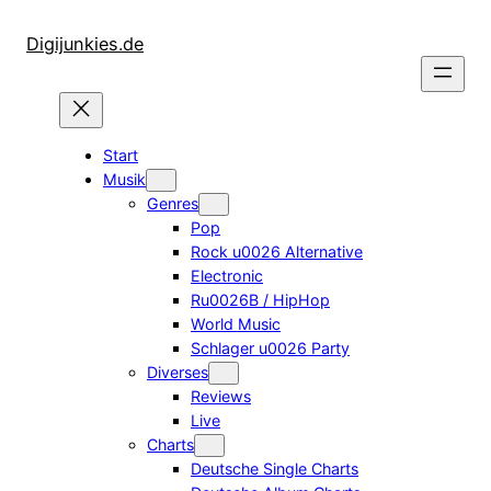
Zum
Inhalt
Digijunkies.de
springen
Start
Musik
Genres
Pop
Rock u0026 Alternative
Electronic
Ru0026B / HipHop
World Music
Schlager u0026 Party
Diverses
Reviews
Live
Charts
Deutsche Single Charts