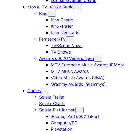
Deutsche Album Charts
Movie, TV u0026 Radio
Kino
Kino Charts
Kino-Trailer
Kino Neustarts
Fernsehen/TV
TV-Serien News
TV Shows
Awards u0026 Verleihungen
MTV European Music Awards (EMAs)
MTV Music Awards
Video Music Awards (VMA)
Grammy Awards (Grammys)
Games
Spiele-Trailer
Spiele-Charts
Spiele-Plattformen
iPhone, iPad u0026 iPod
Computer/PC
Playstation