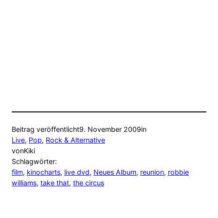
Beitrag veröffentlicht
9. November 2009
in
Live
, 
Pop
, 
Rock & Alternative
von
Kiki
Schlagwörter:
film
, 
kinocharts
, 
live dvd
, 
Neues Album
, 
reunion
, 
robbie
williams
, 
take that
, 
the circus