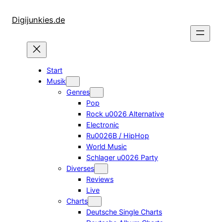
Zum
Inhalt
Digijunkies.de
springen
Start
Musik
Genres
Pop
Rock u0026 Alternative
Electronic
Ru0026B / HipHop
World Music
Schlager u0026 Party
Diverses
Reviews
Live
Charts
Deutsche Single Charts