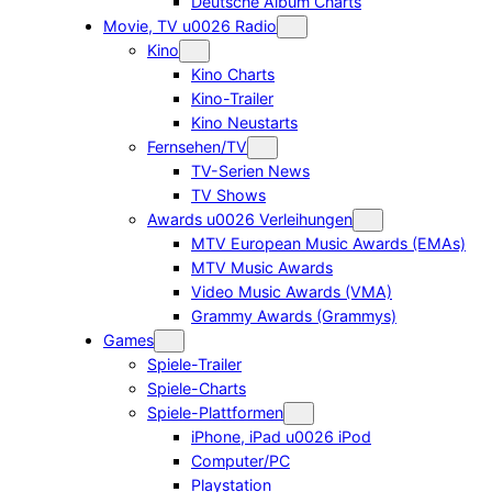
Deutsche Album Charts
Movie, TV u0026 Radio
Kino
Kino Charts
Kino-Trailer
Kino Neustarts
Fernsehen/TV
TV-Serien News
TV Shows
Awards u0026 Verleihungen
MTV European Music Awards (EMAs)
MTV Music Awards
Video Music Awards (VMA)
Grammy Awards (Grammys)
Games
Spiele-Trailer
Spiele-Charts
Spiele-Plattformen
iPhone, iPad u0026 iPod
Computer/PC
Playstation