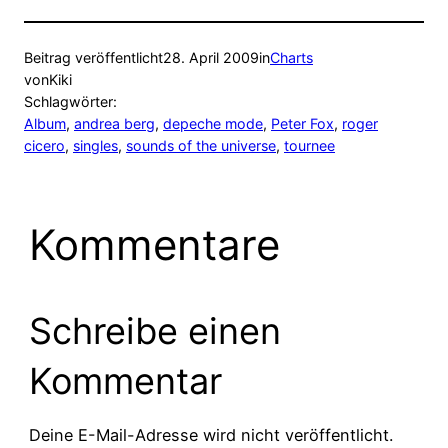
Beitrag veröffentlicht
28. April 2009
in
Charts
von
Kiki
Schlagwörter:
Album
, 
andrea berg
, 
depeche mode
, 
Peter Fox
, 
roger
cicero
, 
singles
, 
sounds of the universe
, 
tournee
Kommentare
Schreibe einen
Kommentar
Deine E-Mail-Adresse wird nicht veröffentlicht.