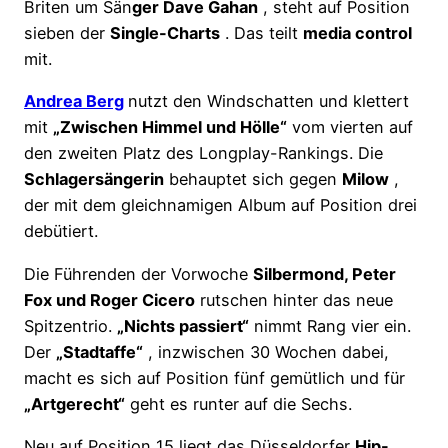
Briten um Sän
ger Dave Gahan
, steht auf Position
sieben der
Single-Charts
. Das teilt
media control
mit.
Andrea Berg
nutzt den Windschatten und klettert
mit
„Zwischen Himmel und Hölle“
vom vierten auf
den zweiten Platz des Longplay-Rankings. Die
Schlagersängerin
behauptet sich gegen
Milow
,
der mit dem gleichnamigen Album auf Position drei
debütiert.
Die Führenden der Vorwoche
Silbermond, Peter
Fox und Roger Cicero
rutschen hinter das neue
Spitzentrio.
„Nichts passiert“
nimmt Rang vier ein.
Der
„Stadtaffe“
, inzwischen 30 Wochen dabei,
macht es sich auf Position fünf gemütlich und für
„Artgerecht“
geht es runter auf die Sechs.
Neu auf Position 15 liegt das Düsseldorfer
Hip-