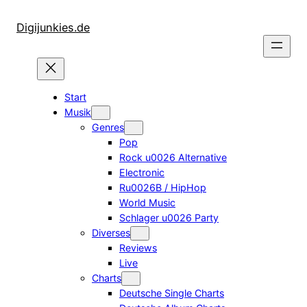
Zum
Inhalt
Digijunkies.de
springen
Start
Musik
Genres
Pop
Rock u0026 Alternative
Electronic
Ru0026B / HipHop
World Music
Schlager u0026 Party
Diverses
Reviews
Live
Charts
Deutsche Single Charts