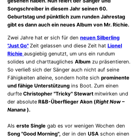
gesehen haben. Nun feiert der Sänger und
Songschreiber in diesem Jahr seinen 60.
Geburtstag und pünktlich zum runden Jahrestag
gibt es dann auch ein neues Album von Mr. Richie.
Zwei Jahre hat er sich für den
neuen Silberling
"Just Go"
Zeit gelassen und diese Zeit hat
Lionel
Richie
ausgiebig genutzt, um uns ein rundum
solides und charttaugliches
Album
zu präsentieren.
So verließ sich der Sänger auch nicht auf seine
Fähigkeiten alleine, sondern holte sich
prominente
und fähige Unterstützung
ins Boot. Zum einen
durfte
Christopher "Tricky" Stewart
mitwirken und
der absolute
R&B-Überflieger Akon (
Right Now –
Nanana
).
Als
erste Single
gab es vor wenigen Wochen den
Song "Good Morning",
der in den
USA
schon einen