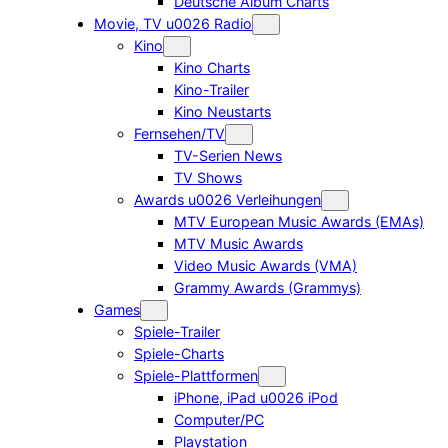
Deutsche Album Charts
Movie, TV u0026 Radio
Kino
Kino Charts
Kino-Trailer
Kino Neustarts
Fernsehen/TV
TV-Serien News
TV Shows
Awards u0026 Verleihungen
MTV European Music Awards (EMAs)
MTV Music Awards
Video Music Awards (VMA)
Grammy Awards (Grammys)
Games
Spiele-Trailer
Spiele-Charts
Spiele-Plattformen
iPhone, iPad u0026 iPod
Computer/PC
Playstation