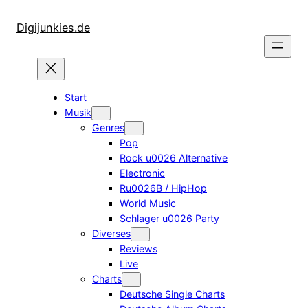
Zum
Inhalt
Digijunkies.de
springen
Start
Musik
Genres
Pop
Rock u0026 Alternative
Electronic
Ru0026B / HipHop
World Music
Schlager u0026 Party
Diverses
Reviews
Live
Charts
Deutsche Single Charts