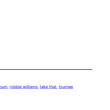
lbum
, 
robbie williams
, 
take that
, 
tournee