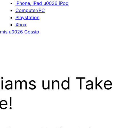
iPhone, iPad u0026 iPod
Computer/PC
Playstation
Xbox
mis u0026 Gossip
liams und Take
e!