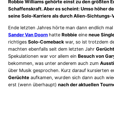
Robbie Williams gehörte einst zu den größten E
Schaffenskraft. Aber es scheint: Umso höher de
seine Solo-Karriere als durch Alien-Sichtungs
Ende letzten Jahres hörte man dann endlich ma
Sander Van Doorn
hatte
Robbie
eine
neue Singl
richtiges
Solo-Comeback
war, so ist trotzdem d
machten ebenfalls seit dem letzten Jahr
Gerüch
Spekulationen war vor allem ein
Besuch von Gary
bekommen, was unter anderem auch zum
Ausst
über Musik gesprochen. Kurz darauf kursierten e
Gerüchte
aufkamen, wurden sich dann auch wi
erst (wenn überhaupt)
nach der aktuellen Tourn