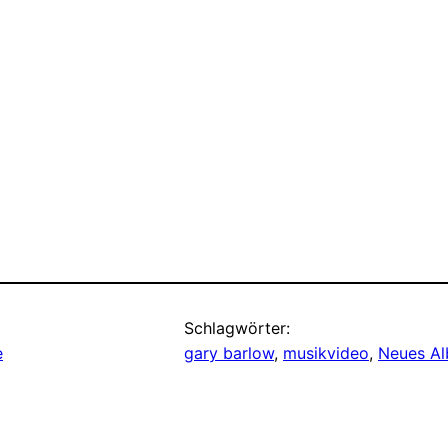
Schlagwörter:
e
gary barlow
, 
musikvideo
, 
Neues A