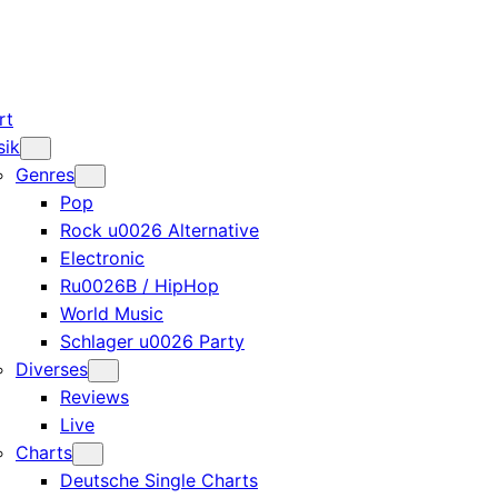
rt
sik
Genres
Pop
Rock u0026 Alternative
Electronic
Ru0026B / HipHop
World Music
Schlager u0026 Party
Diverses
Reviews
Live
Charts
Deutsche Single Charts