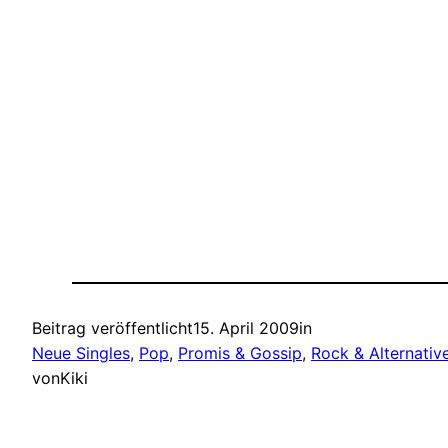
Beitrag veröffentlicht
15. April 2009
in
Neue Singles
, 
Pop
, 
Promis & Gossip
, 
Rock & Alternativ
von
Kiki