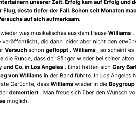
ntertainern unserer Zeit. Erfolg kam auf Erfolg und
r Flug, desto tiefer der Fall. Schon seit Monaten m
-Versuche auf sich aufmerksam.
l wieder was musikalisches aus dem Hause
Williams
.
e
veröffentlicht, die dann leider aber nicht den erwü
er
Versuch
schon
gefloppt
.
Williams
, so scheint es
te
die Runde, dass der Sänger wieder bei seiner alte
 und Co. in Los Angeles
. Einst hatten sich
Gary Bar
ieg von Williams
in der Band führte. In Los Angeles
rste Gerüchte, dass
Williams
wieder in die
Boygroup
eder
dementiert
. Man freue sich über den Wunsch v
ee
möglich.