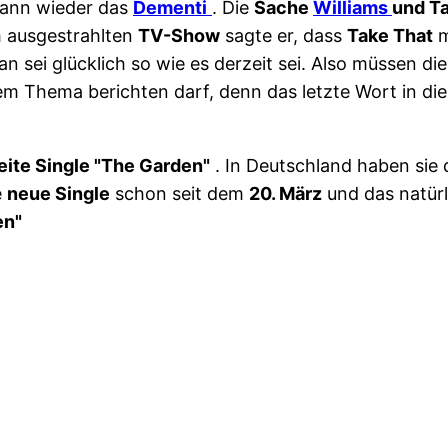
dann wieder das
Dementi
. Die
Sache
Williams
und T
ch ausgestrahlten
TV-Show
sagte er, dass
Take That
m
 sei glücklich so wie es derzeit sei. Also müssen die
em Thema berichten darf, denn das letzte Wort in di
eite Single "The Garden"
. In Deutschland haben sie
e
neue Single
schon seit dem
20. März
und das natürl
en"