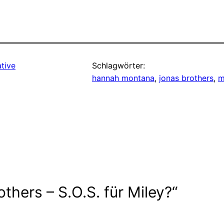
tive
Schlagwörter:
hannah montana
, 
jonas brothers
, 
m
hers – S.O.S. für Miley?“