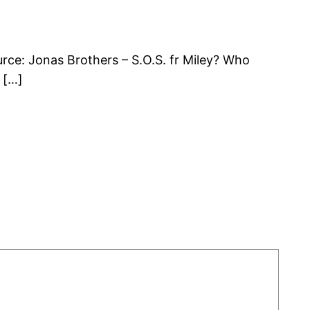
rce: Jonas Brothers – S.O.S. fr Miley? Who
 […]