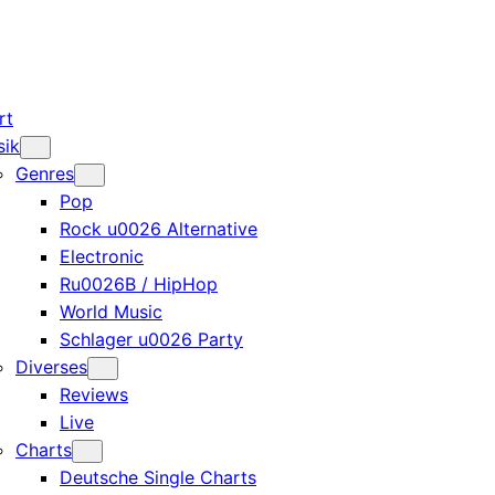
rt
sik
Genres
Pop
Rock u0026 Alternative
Electronic
Ru0026B / HipHop
World Music
Schlager u0026 Party
Diverses
Reviews
Live
Charts
Deutsche Single Charts