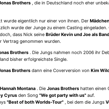
Jonas Brothers
, die in Deutschland noch eher unbekan
t wurde eigentlich nur einer von ihnen. Der
Mädchen
ötzlich wurde der Junge zu einem Casting eingeladen.
 jedoch, dass Nick seine
Brüder Kevin und Joe als Ban
nter Vertrag genommen wurden.
onas Brothers
. Die Jungs nahmen noch 2006 ihr D
land bisher erfolgreichste Single.
Jonas Brothers
dann eine Coverversion von
Kim Wild
Hannah Montana
. Die
Jonas Brothers
hatten einen G
ey Cyrus
den Song
"We got party with us"
auf.
leys
"Best of both Worlds-Tour"
, bei dem die Jungs
V