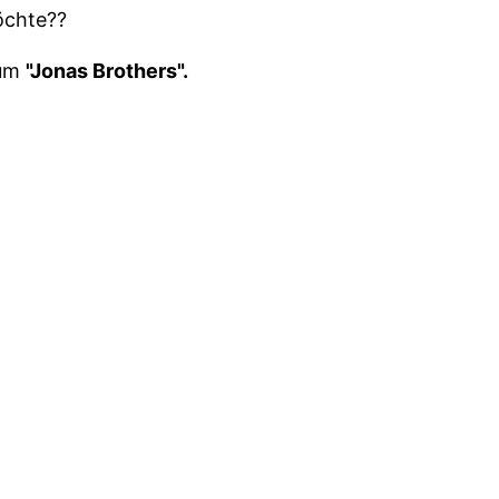
möchte??
bum
"Jonas Brothers".