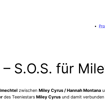
Pro
– S.O.S. für Mil
lmechtel
zwischen
Miley Cyrus / Hannah Montana
u
er
des Teeniestars
Miley Cyrus
und damit verbunden 