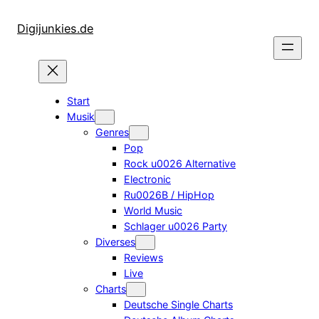
Zum
Inhalt
Digijunkies.de
springen
Start
Musik
Genres
Pop
Rock u0026 Alternative
Electronic
Ru0026B / HipHop
World Music
Schlager u0026 Party
Diverses
Reviews
Live
Charts
Deutsche Single Charts