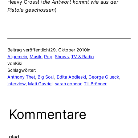
Heavy Cross! (
die Antwort kommt wie aus der
Pistole geschossen
)
Beitrag veröffentlicht
29. Oktober 2010
in
Allgemein
, 
Musik
, 
Pop
, 
Shows
, 
TV & Radio
von
Kiki
Schlagwörter:
Anthony Thet
, 
Big Soul
, 
Edita Abdieski
, 
George Glueck
, 
interview
, 
Mati Gavriel
, 
sarah connor
, 
Till Brönner
Kommentare
glad