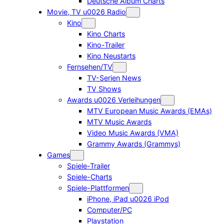
Deutsche Album Charts
Movie, TV u0026 Radio
Kino
Kino Charts
Kino-Trailer
Kino Neustarts
Fernsehen/TV
TV-Serien News
TV Shows
Awards u0026 Verleihungen
MTV European Music Awards (EMAs)
MTV Music Awards
Video Music Awards (VMA)
Grammy Awards (Grammys)
Games
Spiele-Trailer
Spiele-Charts
Spiele-Plattformen
iPhone, iPad u0026 iPod
Computer/PC
Playstation