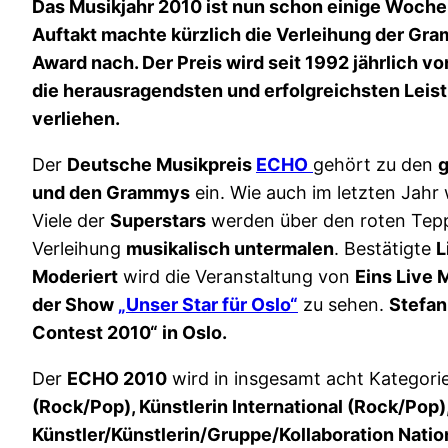
Das Musikjahr 2010 ist nun schon einige Woche
Auftakt machte kürzlich die Verleihung der Gr
Award nach. Der Preis wird seit 1992 jährlich v
die herausragendsten und erfolgreichsten Leist
verliehen.
Der
Deutsche Musikpreis
ECHO
gehört zu den
g
und den Grammys
ein. Wie auch im letzten Jahr
Viele der
Superstars
werden über den roten Tepp
Verleihung
musikalisch untermalen
. Bestätigte
L
Moderiert
wird die Veranstaltung von
Eins Live 
der Show
„Unser Star für Oslo“
zu sehen.
Stefan
Contest 2010“ in Oslo.
Der
ECHO 2010
wird in insgesamt acht Kategor
(Rock/Pop), Künstlerin International (Rock/Pop)
Künstler/Künstlerin/Gruppe/Kollaboration Natio