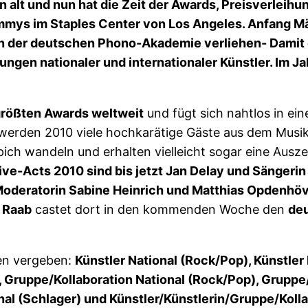
n alt und nun hat die Zeit der Awards, Preisverle
ammys im Staples Center von Los Angeles. Anfang 
on der deutschen Phono-Akademie verliehen- Damit eh
ungen nationaler und internationaler Künstler. Im J
rößten Awards weltweit
und fügt sich nahtlos in ei
 werden 2010 viele hochkarätige Gäste aus dem Musi
ich wandeln und erhalten vielleicht sogar eine Aus
ive-Acts 2010 sind bis jetzt Jan Delay und Sängeri
Moderatorin Sabine Heinrich und Matthias Opdenhöv
 Raab
castet dort in den kommenden Woche den
deu
ien vergeben:
Künstler National (Rock/Pop), Künstler 
, Gruppe/Kollaboration National (Rock/Pop), Gruppe/
nal (Schlager) und Künstler/Künstlerin/Gruppe/Kolla