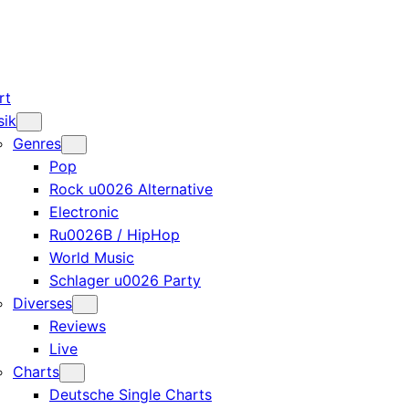
rt
sik
Genres
Pop
Rock u0026 Alternative
Electronic
Ru0026B / HipHop
World Music
Schlager u0026 Party
Diverses
Reviews
Live
Charts
Deutsche Single Charts