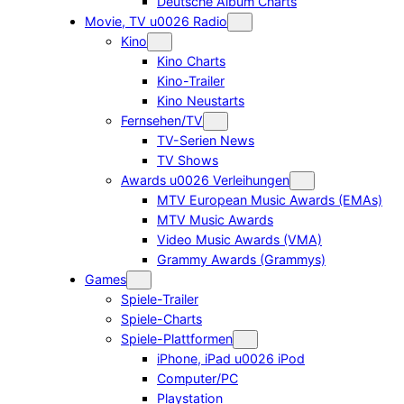
Deutsche Album Charts
Movie, TV u0026 Radio
Kino
Kino Charts
Kino-Trailer
Kino Neustarts
Fernsehen/TV
TV-Serien News
TV Shows
Awards u0026 Verleihungen
MTV European Music Awards (EMAs)
MTV Music Awards
Video Music Awards (VMA)
Grammy Awards (Grammys)
Games
Spiele-Trailer
Spiele-Charts
Spiele-Plattformen
iPhone, iPad u0026 iPod
Computer/PC
Playstation