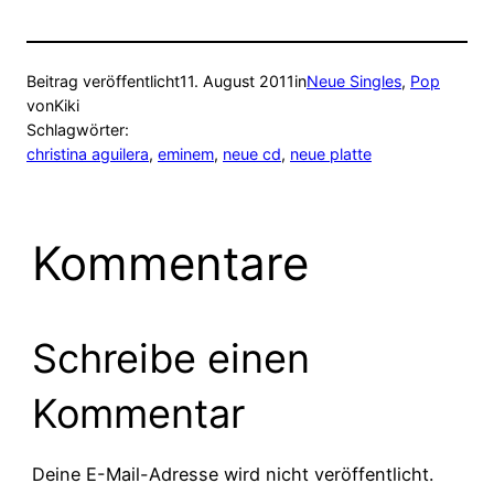
Beitrag veröffentlicht
11. August 2011
in
Neue Singles
, 
Pop
von
Kiki
Schlagwörter:
christina aguilera
, 
eminem
, 
neue cd
, 
neue platte
Kommentare
Schreibe einen
Kommentar
Deine E-Mail-Adresse wird nicht veröffentlicht.