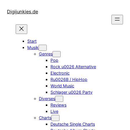
Zum
Inhalt
Digijunkies.de
springen
Start
Musik
Genres
Pop
Rock u0026 Alternative
Electronic
Ru0026B / HipHop
World Music
Schlager u0026 Party
Diverses
Reviews
Live
Charts
Deutsche Single Charts