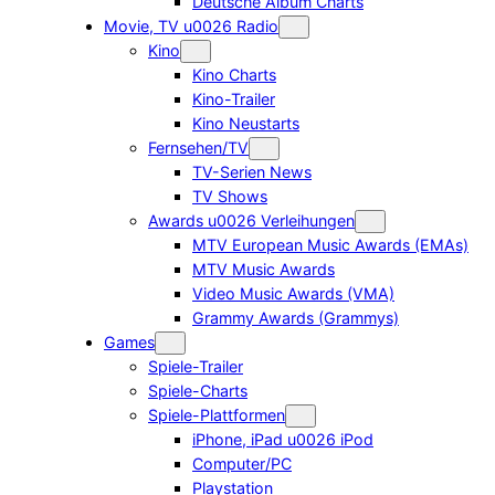
Deutsche Album Charts
Movie, TV u0026 Radio
Kino
Kino Charts
Kino-Trailer
Kino Neustarts
Fernsehen/TV
TV-Serien News
TV Shows
Awards u0026 Verleihungen
MTV European Music Awards (EMAs)
MTV Music Awards
Video Music Awards (VMA)
Grammy Awards (Grammys)
Games
Spiele-Trailer
Spiele-Charts
Spiele-Plattformen
iPhone, iPad u0026 iPod
Computer/PC
Playstation