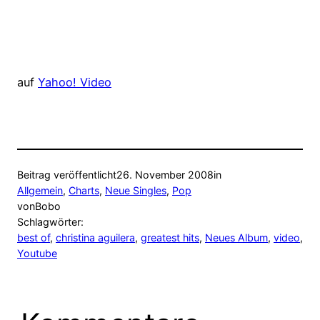
auf
Yahoo! Video
Beitrag veröffentlicht
26. November 2008
in
Allgemein
, 
Charts
, 
Neue Singles
, 
Pop
von
Bobo
Schlagwörter:
best of
, 
christina aguilera
, 
greatest hits
, 
Neues Album
, 
video
, 
Youtube