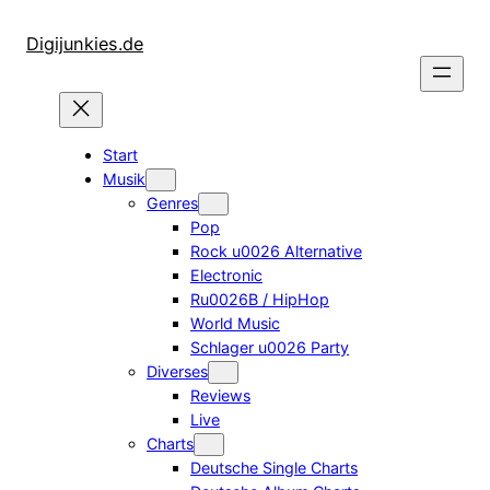
Zum
Inhalt
Digijunkies.de
springen
Start
Musik
Genres
Pop
Rock u0026 Alternative
Electronic
Ru0026B / HipHop
World Music
Schlager u0026 Party
Diverses
Reviews
Live
Charts
Deutsche Single Charts