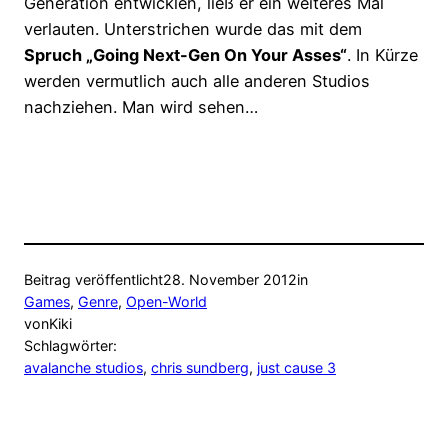
Generation entwicklen, ließ er ein weiteres Mal
verlauten. Unterstrichen wurde das mit dem
Spruch „Going Next-Gen On Your Asses“
. In Kürze
werden vermutlich auch alle anderen Studios
nachziehen. Man wird sehen…
Beitrag veröffentlicht
28. November 2012
in
Games
, 
Genre
, 
Open-World
von
Kiki
Schlagwörter:
avalanche studios
, 
chris sundberg
, 
just cause 3