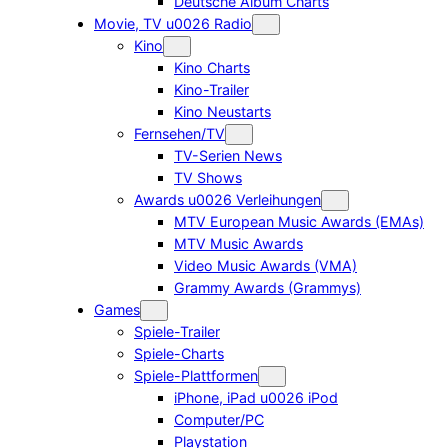
Deutsche Album Charts
Movie, TV u0026 Radio
Kino
Kino Charts
Kino-Trailer
Kino Neustarts
Fernsehen/TV
TV-Serien News
TV Shows
Awards u0026 Verleihungen
MTV European Music Awards (EMAs)
MTV Music Awards
Video Music Awards (VMA)
Grammy Awards (Grammys)
Games
Spiele-Trailer
Spiele-Charts
Spiele-Plattformen
iPhone, iPad u0026 iPod
Computer/PC
Playstation