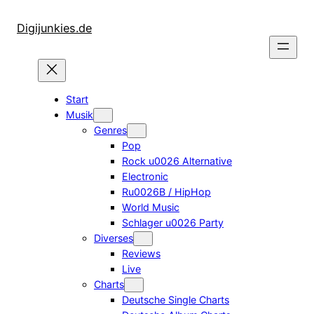
Zum
Inhalt
Digijunkies.de
springen
Start
Musik
Genres
Pop
Rock u0026 Alternative
Electronic
Ru0026B / HipHop
World Music
Schlager u0026 Party
Diverses
Reviews
Live
Charts
Deutsche Single Charts