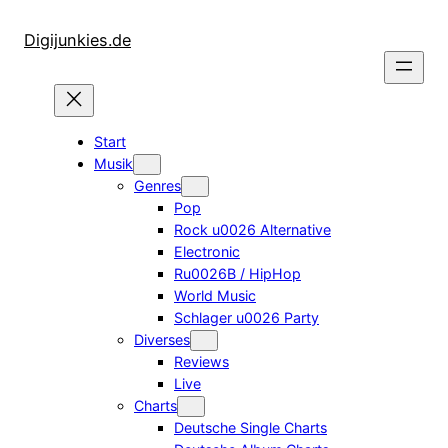
Zum
Inhalt
Digijunkies.de
springen
Start
Musik
Genres
Pop
Rock u0026 Alternative
Electronic
Ru0026B / HipHop
World Music
Schlager u0026 Party
Diverses
Reviews
Live
Charts
Deutsche Single Charts