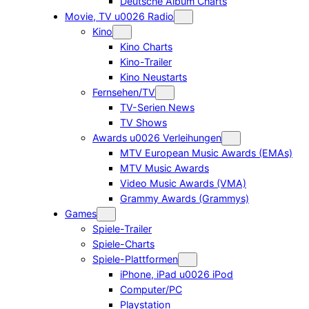
Deutsche Album Charts
Movie, TV u0026 Radio
Kino
Kino Charts
Kino-Trailer
Kino Neustarts
Fernsehen/TV
TV-Serien News
TV Shows
Awards u0026 Verleihungen
MTV European Music Awards (EMAs)
MTV Music Awards
Video Music Awards (VMA)
Grammy Awards (Grammys)
Games
Spiele-Trailer
Spiele-Charts
Spiele-Plattformen
iPhone, iPad u0026 iPod
Computer/PC
Playstation