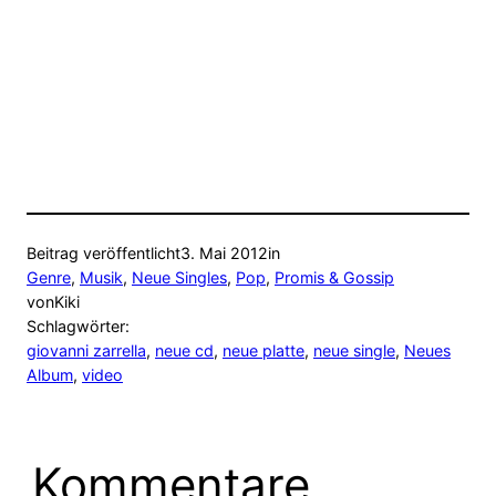
Beitrag veröffentlicht
3. Mai 2012
in
Genre
, 
Musik
, 
Neue Singles
, 
Pop
, 
Promis & Gossip
von
Kiki
Schlagwörter:
giovanni zarrella
, 
neue cd
, 
neue platte
, 
neue single
, 
Neues
Album
, 
video
Kommentare