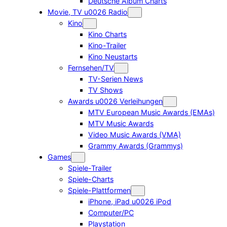
Deutsche Album Charts
Movie, TV u0026 Radio
Kino
Kino Charts
Kino-Trailer
Kino Neustarts
Fernsehen/TV
TV-Serien News
TV Shows
Awards u0026 Verleihungen
MTV European Music Awards (EMAs)
MTV Music Awards
Video Music Awards (VMA)
Grammy Awards (Grammys)
Games
Spiele-Trailer
Spiele-Charts
Spiele-Plattformen
iPhone, iPad u0026 iPod
Computer/PC
Playstation