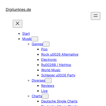
Zum
Inhalt
Digijunkies.de
springen
Start
Musik
Genres
Pop
Rock u0026 Alternative
Electronic
Ru0026B / HipHop
World Music
Schlager u0026 Party
Diverses
Reviews
Live
Charts
Deutsche Single Charts