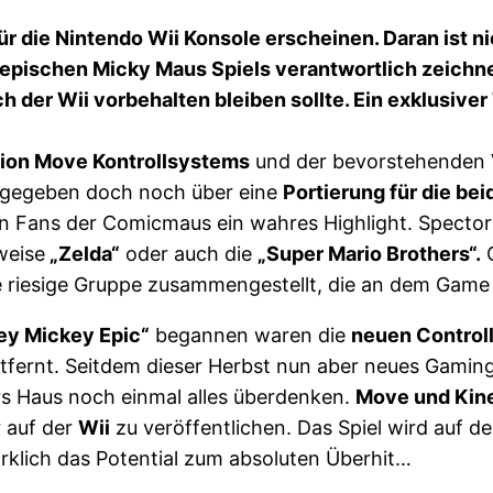
ür die Nintendo Wii Konsole erscheinen. Daran ist n
epischen Micky Maus Spiels verantwortlich zeichnet
ich der Wii vorbehalten bleiben sollte. Ein exklusive
tion Move Kontrollsystems
und der bevorstehenden
 gegeben doch noch über eine
Portierung für die b
n Fans der Comicmaus ein wahres Highlight. Spector
weise
„Zelda“
oder auch die
„Super Mario Brothers“.
O
ne riesige Gruppe zusammengestellt, die an dem Game 
ey Mickey Epic“
begannen waren die
neuen Control
tfernt. Seitdem dieser Herbst nun aber neues Gaming
rs Haus noch einmal alles überdenken.
Move und Kin
 auf der
Wii
zu veröffentlichen. Das Spiel wird auf d
rklich das Potential zum absoluten Überhit…