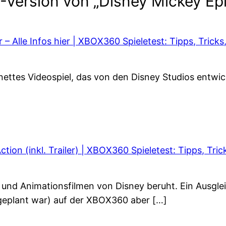
ersion von „Disney Mickey Epic
– Alle Infos hier | XBOX360 Spieletest: Tipps, Tric
 nettes Videospiel, das von den Disney Studios entw
ction (inkl. Trailer) | XBOX360 Spieletest: Tipps, Tr
nd Animationsfilmen von Disney beruht. Ein Ausgleich
geplant war) auf der XBOX360 aber […]