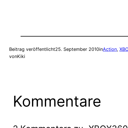
Beitrag veröffentlicht
25. September 2010
in
Action
, 
XB
von
Kiki
Kommentare