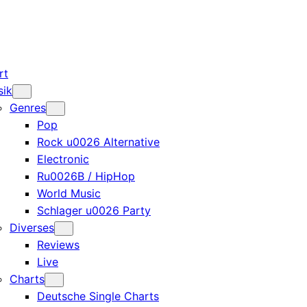
rt
sik
Genres
Pop
Rock u0026 Alternative
Electronic
Ru0026B / HipHop
World Music
Schlager u0026 Party
Diverses
Reviews
Live
Charts
Deutsche Single Charts