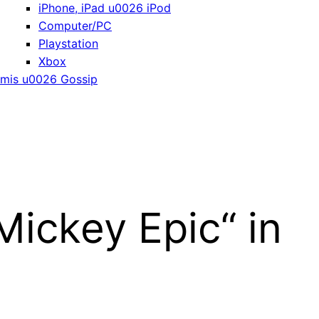
iPhone, iPad u0026 iPod
Computer/PC
Playstation
Xbox
mis u0026 Gossip
ickey Epic“ in