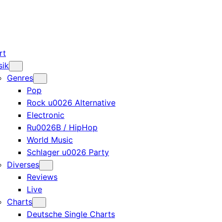
rt
sik
Genres
Pop
Rock u0026 Alternative
Electronic
Ru0026B / HipHop
World Music
Schlager u0026 Party
Diverses
Reviews
Live
Charts
Deutsche Single Charts