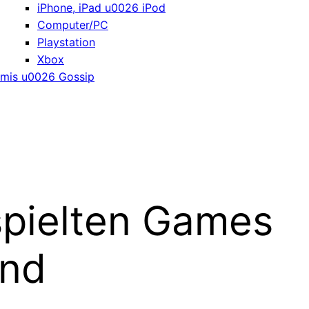
iPhone, iPad u0026 iPod
Computer/PC
Playstation
Xbox
mis u0026 Gossip
spielten Games
and