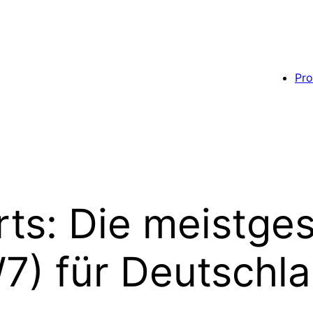
Pro
ts: Die meistge
7) für Deutschl