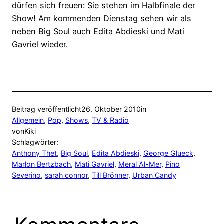
dürfen sich freuen: Sie stehen im Halbfinale der
Show! Am kommenden Dienstag sehen wir als
neben Big Soul auch Edita Abdieski und Mati
Gavriel wieder.
Beitrag veröffentlicht
26. Oktober 2010
in
Allgemein
, 
Pop
, 
Shows
, 
TV & Radio
von
Kiki
Schlagwörter:
Anthony Thet
, 
Big Soul
, 
Edita Abdieski
, 
George Glueck
, 
Marlon Bertzbach
, 
Mati Gavriel
, 
Meral Al-Mer
, 
Pino
Severino
, 
sarah connor
, 
Till Brönner
, 
Urban Candy