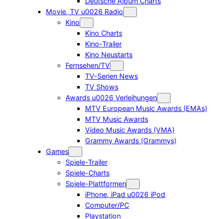
Deutsche Album Charts
Movie, TV u0026 Radio
Kino
Kino Charts
Kino-Trailer
Kino Neustarts
Fernsehen/TV
TV-Serien News
TV Shows
Awards u0026 Verleihungen
MTV European Music Awards (EMAs)
MTV Music Awards
Video Music Awards (VMA)
Grammy Awards (Grammys)
Games
Spiele-Trailer
Spiele-Charts
Spiele-Plattformen
iPhone, iPad u0026 iPod
Computer/PC
Playstation