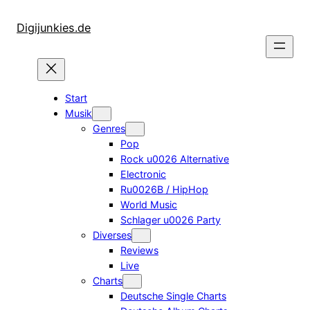
Zum
Inhalt
Digijunkies.de
springen
Start
Musik
Genres
Pop
Rock u0026 Alternative
Electronic
Ru0026B / HipHop
World Music
Schlager u0026 Party
Diverses
Reviews
Live
Charts
Deutsche Single Charts